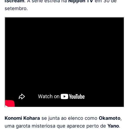
iScream
. A série estreia na
Nippon TV
em 30 de
setembro.
Konomi Kohara
se junta ao elenco como
Okamoto
,
uma garota misteriosa que aparece perto de
Yano
.