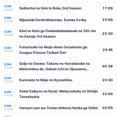
DOM
Seihantai na Kimi to Boku 2nd Season
17:00
9 AGO
DOM
Nijusseiki Denki Mokuroku: Eureka Evrika
23:00
9 AGO
Kimi no Koto ga Daidaidaidaidaisuki na 100-nin
DOM
22:30
9 AGO
no Kanojo 3rd Season
Futsutsuka na Akujo dewa Gozaimasu ga:
DOM
23:45
9 AGO
Suuguu Chouso Torikae Den
Saijo no Osewa: Takane no Hanadarake na
DOM
02:38
9 AGO
Meimonkou de, Gakuin Ichi no Ojousama
(Seikatsu Nouryoku Kaimu) wo Kagenagara
DOM
Osewa suru Koto ni Narimashita
Kuroneko to Majo no Kyoushitsu
23:30
9 AGO
Sekai Saikyou no Kouei: Meikyuukoku no Shinjin
DOM
22:00
9 AGO
Tansakusha
DOM
Hanaori-san wa Tensei shitemo Kenka ga Shitai
02:00
9 AGO