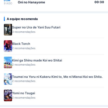
DOM
Oni no Hanayome
00:30
9 AGO
A equipe recomenda
Super no Ura de Yani Suu Futari
3 recomendações
Black Torch
2 recomendações
Kimi ga Shinu made Koi wo Shitai
2 recomendações
Toumei na Yoru ni Kakeru Kimi to, Me ni Mienai Koi wo Shita.
2 recomendações
Yomi no Tsugai
2 recomendações