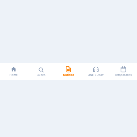
Home
Busca
Notícias
UNITEDcast
Temporadas
Notícias, reviews, guias e podcasts sobre o universo dos
animes!