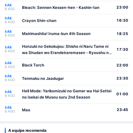
SÁB
Bleach: Sennen Kessen-hen - Kashin-tan
23:00
8 AGO
SÁB
Crayon Shin-chan
16:30
8 AGO
SÁB
Mairimashita! Iruma-kun 4th Season
18:25
8 AGO
Honzuki no Gekokujou: Shisho ni Naru Tame ni
SÁB
17:30
8 AGO
wa Shudan wo Erandeiraremasen - Ryoushu no
Youjo
SÁB
Black Torch
22:00
8 AGO
SÁB
Tenmaku no Jaadugar
23:30
8 AGO
Hell Mode: Yarikomizuki no Gamer wa Hai Settei
SÁB
01:00
8 AGO
no Isekai de Musou suru 2nd Season
SÁB
Mao
23:45
8 AGO
A equipe recomenda