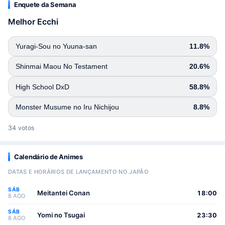
Enquete da Semana
Melhor Ecchi
Yuragi-Sou no Yuuna-san
11.8%
Shinmai Maou No Testament
20.6%
High School DxD
58.8%
Monster Musume no Iru Nichijou
8.8%
34 votos
Calendário de Animes
DATAS E HORÁRIOS DE LANÇAMENTO NO JAPÃO
SÁB
Meitantei Conan
18:00
8 AGO
SÁB
Yomi no Tsugai
23:30
8 AGO