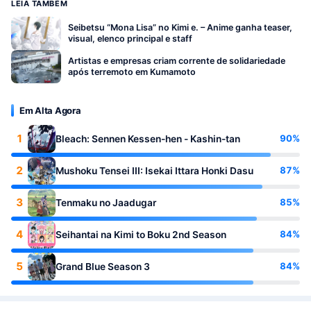
LEIA TAMBÉM
Seibetsu “Mona Lisa” no Kimi e. – Anime ganha teaser,
visual, elenco principal e staff
Artistas e empresas criam corrente de solidariedade
após terremoto em Kumamoto
Em Alta Agora
1
90%
Bleach: Sennen Kessen-hen - Kashin-tan
2
87%
Mushoku Tensei III: Isekai Ittara Honki Dasu
3
85%
Tenmaku no Jaadugar
4
84%
Seihantai na Kimi to Boku 2nd Season
5
84%
Grand Blue Season 3