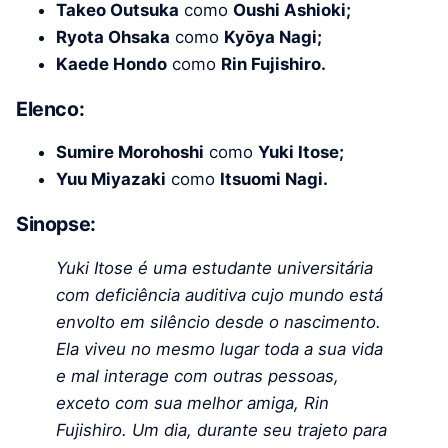
Takeo Outsuka
como
Oushi Ashioki;
Ryota Ohsaka
como
Kyōya Nagi;
Kaede Hondo
como
Rin Fujishiro.
Elenco:
Sumire Morohoshi
como
Yuki Itose;
Yuu Miyazaki
como
Itsuomi Nagi.
Sinopse:
Yuki Itose é uma estudante universitária
com deficiência auditiva cujo mundo está
envolto em silêncio desde o nascimento.
Ela viveu no mesmo lugar toda a sua vida
e mal interage com outras pessoas,
exceto com sua melhor amiga, Rin
Fujishiro. Um dia, durante seu trajeto para