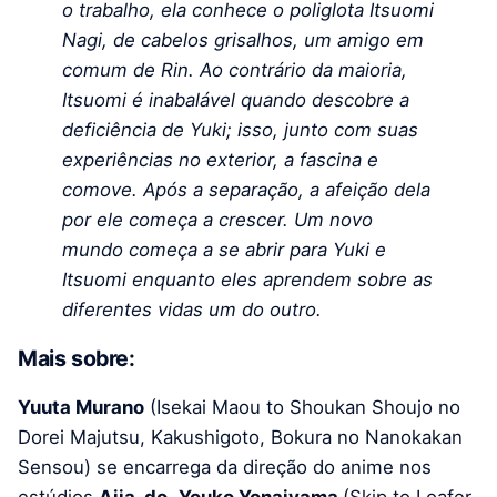
o trabalho, ela conhece o poliglota Itsuomi
Nagi, de cabelos grisalhos, um amigo em
comum de Rin. Ao contrário da maioria,
Itsuomi é inabalável quando descobre a
deficiência de Yuki; isso, junto com suas
experiências no exterior, a fascina e
comove. Após a separação, a afeição dela
por ele começa a crescer. Um novo
mundo começa a se abrir para Yuki e
Itsuomi enquanto eles aprendem sobre as
diferentes vidas um do outro.
Mais sobre:
Yuuta Murano
(Isekai Maou to Shoukan Shoujo no
Dorei Majutsu, Kakushigoto, Bokura no Nanokakan
Sensou) se encarrega da direção do anime nos
estúdios
Ajia-do
.
Youko Yonaiyama
(Skip to Loafer,