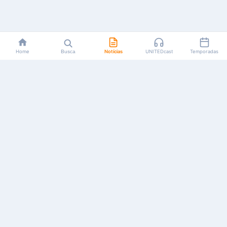
Home
Busca
Notícias
UNITEDcast
Temporadas
Notícias, reviews, guias e podcasts sobre o universo dos
animes!
Feito por fãs, para fãs.
NAVEGAÇÃO
CATEGORIAS
MAIS