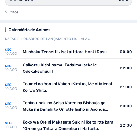
5 votos
Calendário de Animes
DATAS E HORÁRIOS DE LANÇAMENTO NO JAPÃO
SEG
Mushoku Tensei III: Isekai Ittara Honki Dasu
00:00
10 AGO
Gaikotsu Kishi-sama, Tadaima Isekai e
SEG
22:00
10 AGO
Odekakechuu II
Toumei na Yoru ni Kakeru Kimi to, Me ni Mienai
SEG
21:00
10 AGO
Koi wo Shita.
Tenkou-saki no Seiso Karen na Bishoujo ga,
SEG
23:30
10 AGO
Mukashi Danshi to Omotte Issho ni Asonda
Osananajimi Datta Ken
Koko wa Ore ni Makasete Saki ni Ike to Itte kara
SEG
22:30
10 AGO
10-nen ga Tattara Densetsu ni Natteita.