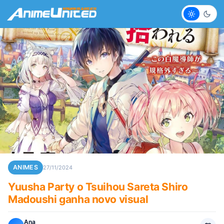
Claro
Escur
ANIMES
27/11/2024
Yuusha Party o Tsuihou Sareta Shiro
Madoushi ganha novo visual
Ana