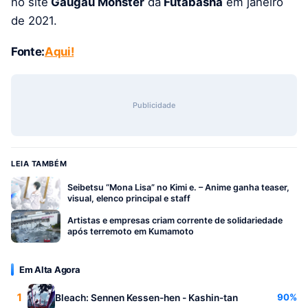
no site
Gaugau Monster
da
Futabasha
em janeiro
de 2021.
Fonte:
Aqui!
Publicidade
LEIA TAMBÉM
Seibetsu “Mona Lisa” no Kimi e. – Anime ganha teaser,
visual, elenco principal e staff
Artistas e empresas criam corrente de solidariedade
após terremoto em Kumamoto
Em Alta Agora
1
90%
Bleach: Sennen Kessen-hen - Kashin-tan