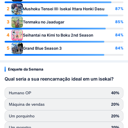
2
87%
Mushoku Tensei III: Isekai Ittara Honki Dasu
3
85%
Tenmaku no Jaadugar
4
84%
Seihantai na Kimi to Boku 2nd Season
5
84%
Grand Blue Season 3
Enquete da Semana
Qual seria a sua reencarnação ideal em um isekai?
Humano OP
40%
Máquina de vendas
20%
Um porquinho
20%
Um monstro
20%