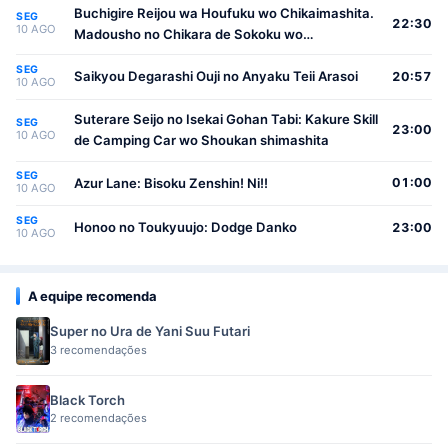
Buchigire Reijou wa Houfuku wo Chikaimashita.
SEG
22:30
10 AGO
Madousho no Chikara de Sokoku wo
Tatakitsubushimasu
SEG
Saikyou Degarashi Ouji no Anyaku Teii Arasoi
20:57
10 AGO
Suterare Seijo no Isekai Gohan Tabi: Kakure Skill
SEG
23:00
10 AGO
de Camping Car wo Shoukan shimashita
SEG
Azur Lane: Bisoku Zenshin! Ni!!
01:00
10 AGO
SEG
Honoo no Toukyuujo: Dodge Danko
23:00
10 AGO
A equipe recomenda
Super no Ura de Yani Suu Futari
3 recomendações
Black Torch
2 recomendações