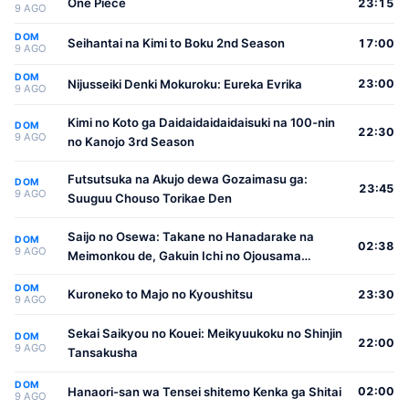
One Piece
23:15
9 AGO
DOM
Seihantai na Kimi to Boku 2nd Season
17:00
9 AGO
DOM
Nijusseiki Denki Mokuroku: Eureka Evrika
23:00
9 AGO
Kimi no Koto ga Daidaidaidaidaisuki na 100-nin
DOM
22:30
9 AGO
no Kanojo 3rd Season
Futsutsuka na Akujo dewa Gozaimasu ga:
DOM
23:45
9 AGO
Suuguu Chouso Torikae Den
Saijo no Osewa: Takane no Hanadarake na
DOM
02:38
9 AGO
Meimonkou de, Gakuin Ichi no Ojousama
(Seikatsu Nouryoku Kaimu) wo Kagenagara
DOM
Osewa suru Koto ni Narimashita
Kuroneko to Majo no Kyoushitsu
23:30
9 AGO
Sekai Saikyou no Kouei: Meikyuukoku no Shinjin
DOM
22:00
9 AGO
Tansakusha
DOM
Hanaori-san wa Tensei shitemo Kenka ga Shitai
02:00
9 AGO