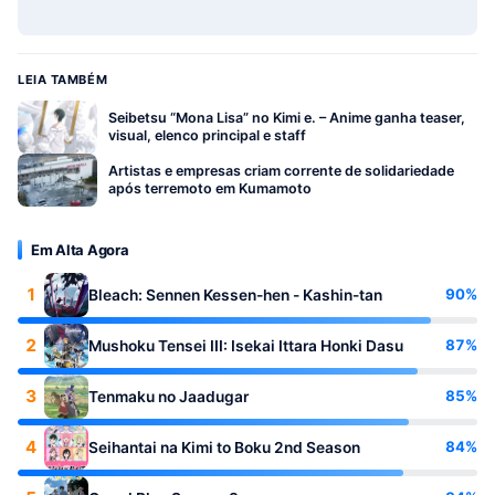
LEIA TAMBÉM
Seibetsu “Mona Lisa” no Kimi e. – Anime ganha teaser,
visual, elenco principal e staff
Artistas e empresas criam corrente de solidariedade
após terremoto em Kumamoto
Em Alta Agora
1
90%
Bleach: Sennen Kessen-hen - Kashin-tan
2
87%
Mushoku Tensei III: Isekai Ittara Honki Dasu
3
85%
Tenmaku no Jaadugar
4
84%
Seihantai na Kimi to Boku 2nd Season