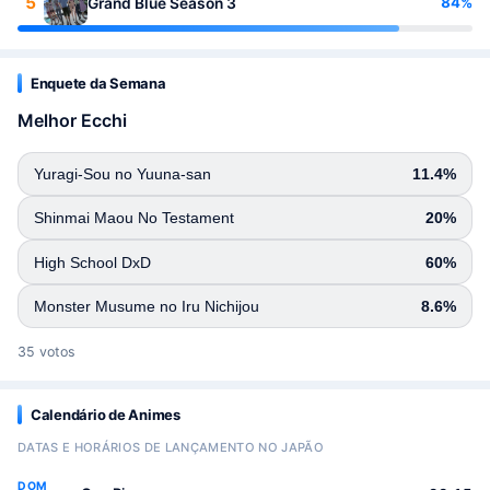
5
84%
Grand Blue Season 3
Enquete da Semana
Melhor Ecchi
Yuragi-Sou no Yuuna-san
11.4%
Shinmai Maou No Testament
20%
High School DxD
60%
Monster Musume no Iru Nichijou
8.6%
35 votos
Calendário de Animes
DATAS E HORÁRIOS DE LANÇAMENTO NO JAPÃO
DOM