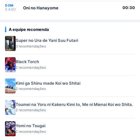
DOM
Oni no Hanayome
00:30
9 AGO
A equipe recomenda
Super no Ura de Yani Suu Futari
3 recomendações
Black Torch
2 recomendações
Kimi ga Shinu made Koi wo Shitai
2 recomendações
Toumei na Yoru ni Kakeru Kimi to, Me ni Mienai Koi wo Shita.
2 recomendações
Yomi no Tsugai
2 recomendações