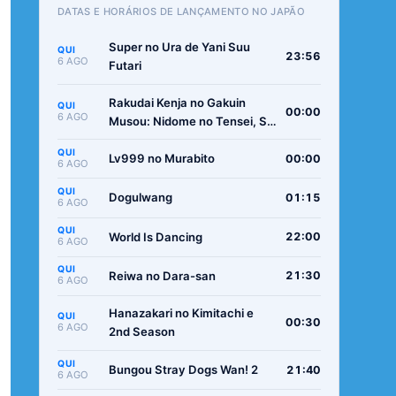
DATAS E HORÁRIOS DE LANÇAMENTO NO JAPÃO
Super no Ura de Yani Suu
QUI
23:56
6 AGO
Futari
Rakudai Kenja no Gakuin
QUI
00:00
6 AGO
Musou: Nidome no Tensei, S-
Rank Cheat Majutsushi
QUI
Boukenroku
Lv999 no Murabito
00:00
6 AGO
QUI
Dogulwang
01:15
6 AGO
QUI
World Is Dancing
22:00
6 AGO
QUI
Reiwa no Dara-san
21:30
6 AGO
Hanazakari no Kimitachi e
QUI
00:30
6 AGO
2nd Season
QUI
Bungou Stray Dogs Wan! 2
21:40
6 AGO