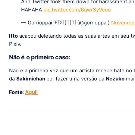
And Twitter took them down for harassment an
HAHAHA
pic.twitter.com/6qwr3yVeuu
— Gorrioppai 🇪🇸 🇮🇹 (@gorrioppai)
November
Itto
acabou deletando todas as suas artes em seu tw
Pixiv.
Não é o primeiro caso:
Não é a primeira vez que um artista recebe hate no 
da
Sakimichan
por fazer uma versão da
Nezuko
mais
Fonte:
Aqui!