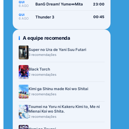
QUI
BanG Dream! Yume∞Mita
23:00
6 AGO
QUI
Thunder 3
00:45
6 AGO
A equipe recomenda
Super no Ura de Yani Suu Futari
3 recomendações
Black Torch
2 recomendações
Kimi ga Shinu made Koi wo Shitai
2 recomendações
Toumei na Yoru ni Kakeru Kimi to, Me ni
Mienai Koi wo Shita.
2 recomendações