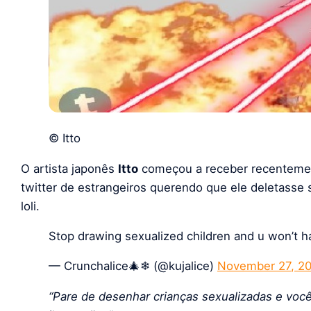
© Itto
O artista japonês
Itto
começou a receber recentemen
twitter de estrangeiros querendo que ele deletasse 
loli.
Stop drawing sexualized children and u won’t ha
— Crunchalice🎄❄ (@kujalice)
November 27, 2
“Pare de desenhar crianças sexualizadas e você