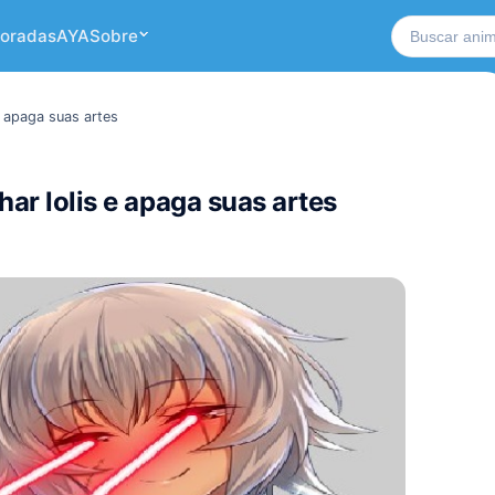
Buscar no si
oradas
AYA
Sobre
e apaga suas artes
har lolis e apaga suas artes