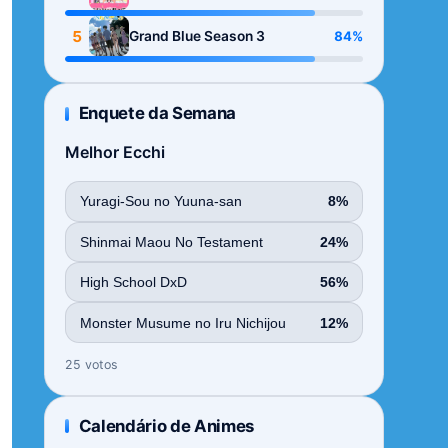
Season
5
84%
Grand Blue Season 3
Enquete da Semana
Melhor Ecchi
Yuragi-Sou no Yuuna-san
8%
Shinmai Maou No Testament
24%
High School DxD
56%
Monster Musume no Iru Nichijou
12%
25 votos
Calendário de Animes