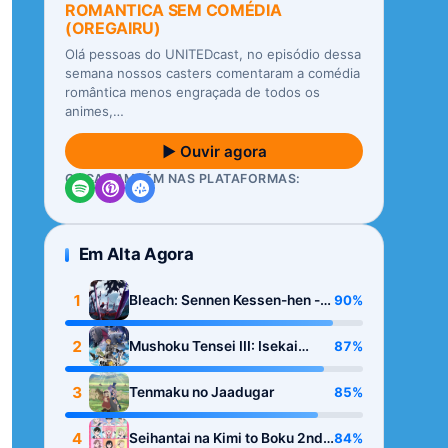
ROMANTICA SEM COMÉDIA
(OREGAIRU)
Olá pessoas do UNITEDcast, no episódio dessa
semana nossos casters comentaram a comédia
romântica menos engraçada de todos os
animes,…
▶ Ouvir agora
OUÇA TAMBÉM NAS PLATAFORMAS:
Em Alta Agora
1
90%
Bleach: Sennen Kessen-hen -
Kashin-tan
2
87%
Mushoku Tensei III: Isekai
Ittara Honki Dasu
3
85%
Tenmaku no Jaadugar
4
84%
Seihantai na Kimi to Boku 2nd