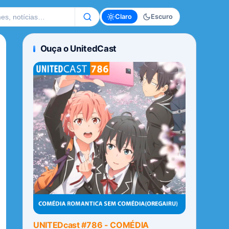
te
Claro
Escuro
Ouça o UnitedCast
UNITEDcast #786 - COMÉDIA