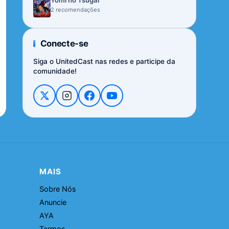
Yomi no Tsugai
2 recomendações
Conecte-se
Siga o UnitedCast nas redes e participe da
comunidade!
MAIS
Sobre Nós
Anuncie
AYA
Termos