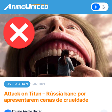
Claro
Escur
LIVE-ACTION
15/07/2021
Attack on Titan – Rússia bane por
apresentarem cenas de crueldade
Equipe Anime United