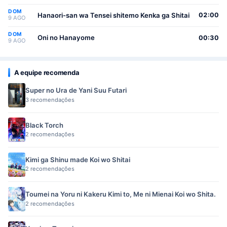
DOM
Hanaori-san wa Tensei shitemo Kenka ga Shitai
02:00
9 AGO
DOM
Oni no Hanayome
00:30
9 AGO
A equipe recomenda
Super no Ura de Yani Suu Futari
3 recomendações
Black Torch
2 recomendações
Kimi ga Shinu made Koi wo Shitai
2 recomendações
Toumei na Yoru ni Kakeru Kimi to, Me ni Mienai Koi wo Shita.
2 recomendações