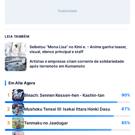
Publicidade
LEIA TAMBÉM
Seibetsu “Mona Lisa” no Kimi e. – Anime ganha teaser,
visual, elenco principal e staff
Artistas e empresas criam corrente de solidariedade
após terremoto em Kumamoto
Em Alta Agora
1
90%
Bleach: Sennen Kessen-hen - Kashin-tan
2
87%
Mushoku Tensei III: Isekai Ittara Honki Dasu
3
85%
Tenmaku no Jaadugar