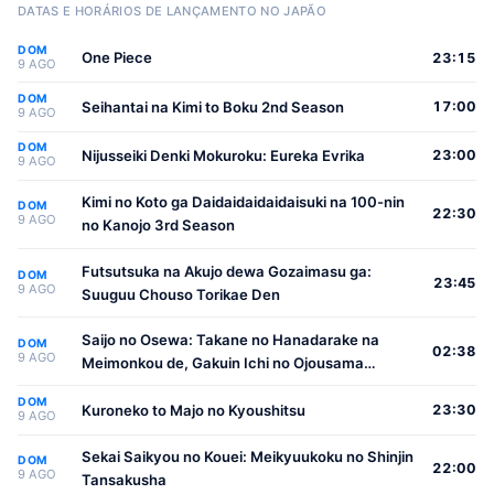
DATAS E HORÁRIOS DE LANÇAMENTO NO JAPÃO
DOM
One Piece
23:15
9 AGO
DOM
Seihantai na Kimi to Boku 2nd Season
17:00
9 AGO
DOM
Nijusseiki Denki Mokuroku: Eureka Evrika
23:00
9 AGO
Kimi no Koto ga Daidaidaidaidaisuki na 100-nin
DOM
22:30
9 AGO
no Kanojo 3rd Season
Futsutsuka na Akujo dewa Gozaimasu ga:
DOM
23:45
9 AGO
Suuguu Chouso Torikae Den
Saijo no Osewa: Takane no Hanadarake na
DOM
02:38
9 AGO
Meimonkou de, Gakuin Ichi no Ojousama
(Seikatsu Nouryoku Kaimu) wo Kagenagara
DOM
Osewa suru Koto ni Narimashita
Kuroneko to Majo no Kyoushitsu
23:30
9 AGO
Sekai Saikyou no Kouei: Meikyuukoku no Shinjin
DOM
22:00
9 AGO
Tansakusha