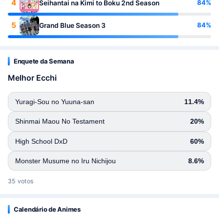
4
84%
Seihantai na Kimi to Boku 2nd Season
5
84%
Grand Blue Season 3
Enquete da Semana
Melhor Ecchi
Yuragi-Sou no Yuuna-san
11.4%
Shinmai Maou No Testament
20%
High School DxD
60%
Monster Musume no Iru Nichijou
8.6%
35 votos
Calendário de Animes