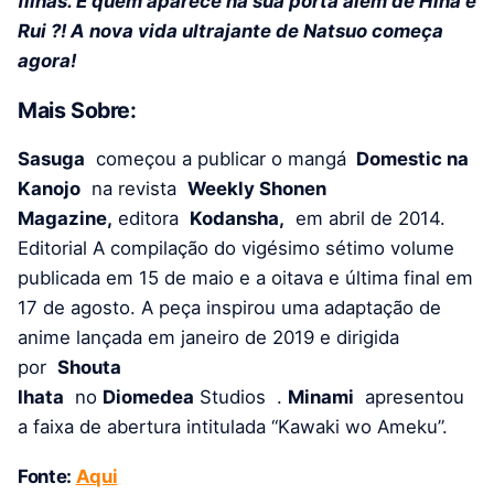
filhas. E quem aparece na sua porta além de Hina e
Rui ?! A nova vida ultrajante de Natsuo começa
agora!
Mais Sobre:
Sasuga
começou a publicar o mangá
Domestic na
Kanojo
na revista
Weekly Shonen
Magazine,
editora
Kodansha,
em abril de 2014.
Editorial A compilação do vigésimo sétimo volume
publicada em 15 de maio e a oitava e última final em
17 de agosto. A peça inspirou uma adaptação de
anime lançada em janeiro de 2019 e dirigida
por
Shouta
Ihata
no
Diomedea
Studios .
Minami
apresentou
a faixa de abertura intitulada “Kawaki wo Ameku”.
Fonte:
Aqui