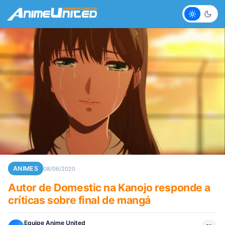
Claro
Escur
ANIMES
08/06/2020
Autor de Domestic na Kanojo responde a
críticas sobre final de mangá
Equipe Anime United