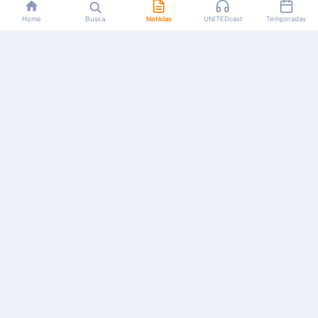
Home
Busca
Notícias
UNITEDcast
Temporadas
Notícias, reviews, guias e podcasts sobre o universo dos
animes!
Feito por fãs, para fãs.
NAVEGAÇÃO
CATEGORIAS
MAIS
Início
Animes
Sobre Nós
Notícias
Mangás
Anuncie
Artigos
Games
AYA