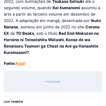
2022, com ilustrações de
Tsukasa Satsuki
até o
segundo volume, quando
Kei Kumanomi
assumiu a
arte a partir do terceiro volume em dezembro de
2022. A adaptação em mangá, desenhada por
Ikuto
Nanase
, estreou em junho de 2022 no site
Corona
EX
da
TO Books
, sob o título
Bad End Mokuzen no
Heroine ni Tenseishita Watashi, Konse de wa
Renaisuru Tsumori ga Cheat na Ani ga Hanashite
Kuremasen!?.
Fonte:
Aqui!
Publicidade
LEIA TAMBÉM