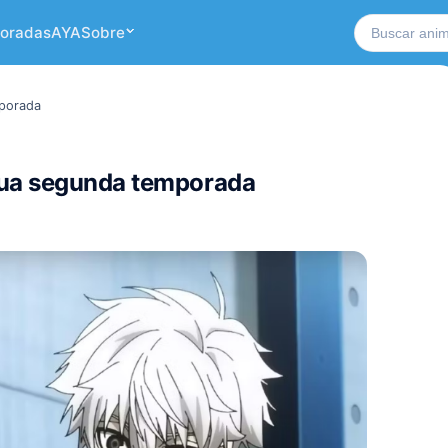
Buscar no si
oradas
AYA
Sobre
mporada
sua segunda temporada