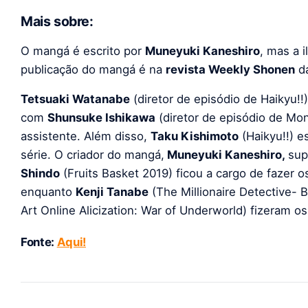
Mais sobre:
O mangá é escrito por
Muneyuki Kaneshiro
, mas a i
publicação do mangá é na
revista
Weekly Shonen
da
Tetsuaki Watanabe
(diretor de episódio de Haikyu!!
com
Shunsuke Ishikawa
(diretor de episódio de Mon
assistente. Além disso,
Taku Kishimoto
(Haikyu!!) e
série. O criador do mangá,
Muneyuki Kaneshiro,
sup
Shindo
(Fruits Basket 2019) ficou a cargo de fazer 
enquanto
Kenji Tanabe
(The Millionaire Detective-
Art Online Alicization: War of Underworld) fizeram 
Fonte:
Aqui!