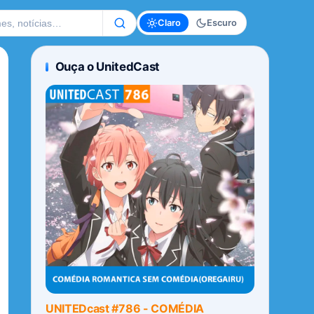
te
Claro
Escuro
Ouça o UnitedCast
UNITEDcast #786 - COMÉDIA