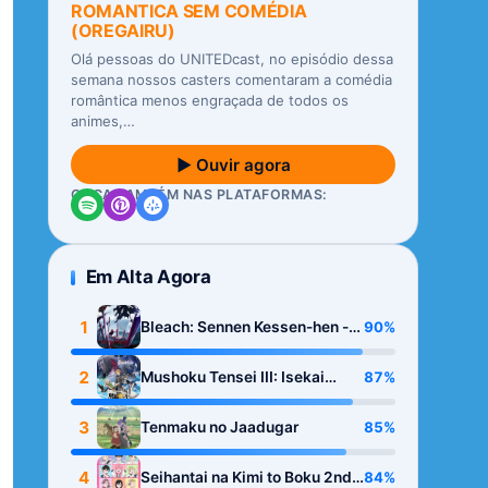
ROMANTICA SEM COMÉDIA
(OREGAIRU)
Olá pessoas do UNITEDcast, no episódio dessa
semana nossos casters comentaram a comédia
romântica menos engraçada de todos os
animes,…
▶ Ouvir agora
OUÇA TAMBÉM NAS PLATAFORMAS:
Em Alta Agora
1
90%
Bleach: Sennen Kessen-hen -
Kashin-tan
2
87%
Mushoku Tensei III: Isekai
Ittara Honki Dasu
3
85%
Tenmaku no Jaadugar
4
84%
Seihantai na Kimi to Boku 2nd