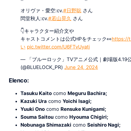
オリヴァ・愛空:cv.
#日野聡
さん
閃堂秋人:cv.
#若山晃久
さん
👇キャラクター紹介文や
キャストコメントは公式HPをチェック👀
https:/
い
pic.twitter.com/U6FTvUyatj
— 「ブルーロック」TVアニメ公式｜劇場版4.1
(@BLUELOCK_PR)
June 24, 2024
Elenco:
Tasuku Kaito
como
Meguru Bachira;
Kazuki Ura
como
Yoichi Isagi;
Yuuki Ono
como
Rensuke Kunigami;
Souma Saitou
como
Hyouma Chigiri;
Nobunaga Shimazaki
como
Seishiro Nagi;