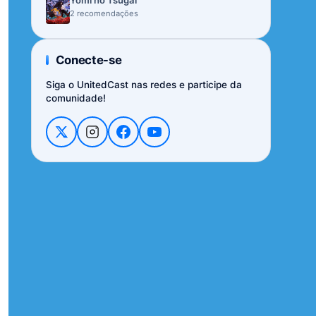
Yomi no Tsugai
2 recomendações
Conecte-se
Siga o UnitedCast nas redes e participe da
comunidade!