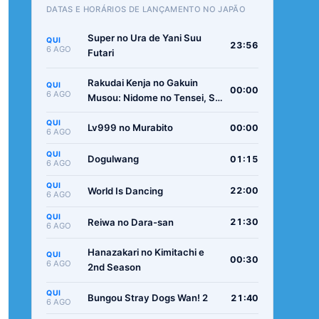
DATAS E HORÁRIOS DE LANÇAMENTO NO JAPÃO
Super no Ura de Yani Suu
QUI
23:56
6 AGO
Futari
Rakudai Kenja no Gakuin
QUI
00:00
6 AGO
Musou: Nidome no Tensei, S-
Rank Cheat Majutsushi
QUI
Boukenroku
Lv999 no Murabito
00:00
6 AGO
QUI
Dogulwang
01:15
6 AGO
QUI
World Is Dancing
22:00
6 AGO
QUI
Reiwa no Dara-san
21:30
6 AGO
Hanazakari no Kimitachi e
QUI
00:30
6 AGO
2nd Season
QUI
Bungou Stray Dogs Wan! 2
21:40
6 AGO