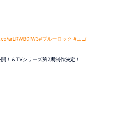
/t.co/arLRWB0fW3
#ブルーロック
#エゴ
9公開！＆TVシリーズ第2期制作決定！