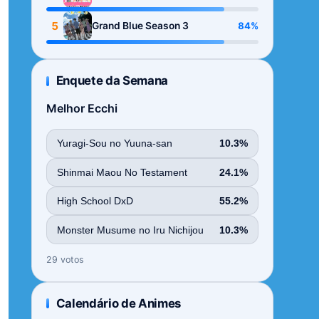
Season
5
84%
Grand Blue Season 3
Enquete da Semana
Melhor Ecchi
Yuragi-Sou no Yuuna-san
10.3%
Shinmai Maou No Testament
24.1%
High School DxD
55.2%
Monster Musume no Iru Nichijou
10.3%
29 votos
Calendário de Animes