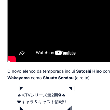
O novo elenco da temporada inclui
Satoshi Hino
co
Wakayama
como
Shuuto Sendou
(direita).
||◤ ◥||
🔥⚔TVシリーズ第2期⚽🔥
👑キャラ＆キャスト情報⛓
||◣ ◢||