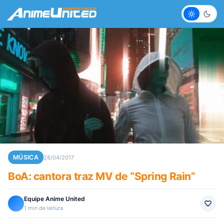
Claro
Escur
MÚSICA
28/04/2017
BoA: cantora traz MV de “Spring Rain”
Equipe Anime United
1 min de leitura