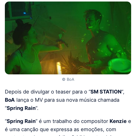
© BoA
Depois de divulgar o teaser para o “
SM STATION
“,
BoA
lança o MV para sua nova música chamada
“
Spring Rain
“.
“
Spring Rain
” é um trabalho do compositor
Kenzie
e
é uma canção que expressa as emoções, com