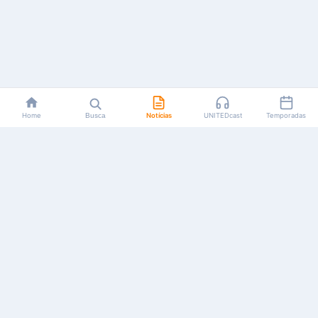
Home
Busca
Notícias
UNITEDcast
Temporadas
Notícias, reviews, guias e podcasts sobre o universo dos
animes!
Feito por fãs, para fãs.