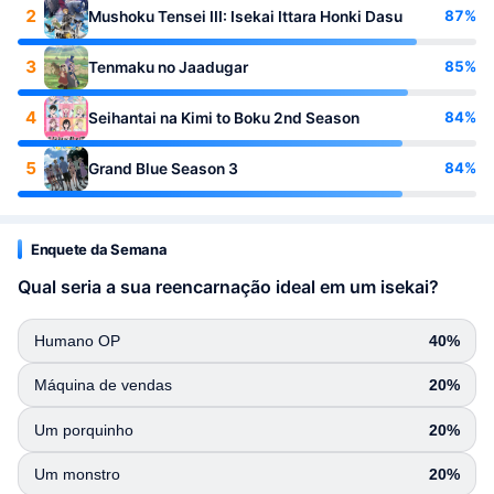
2
87%
Mushoku Tensei III: Isekai Ittara Honki Dasu
3
85%
Tenmaku no Jaadugar
4
84%
Seihantai na Kimi to Boku 2nd Season
5
84%
Grand Blue Season 3
Enquete da Semana
Qual seria a sua reencarnação ideal em um isekai?
Humano OP
40%
Máquina de vendas
20%
Um porquinho
20%
Um monstro
20%