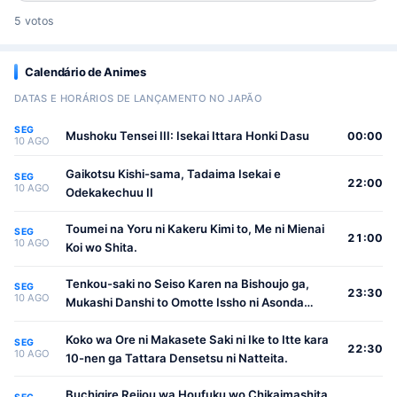
5 votos
Calendário de Animes
DATAS E HORÁRIOS DE LANÇAMENTO NO JAPÃO
SEG
Mushoku Tensei III: Isekai Ittara Honki Dasu
00:00
10 AGO
Gaikotsu Kishi-sama, Tadaima Isekai e
SEG
22:00
10 AGO
Odekakechuu II
Toumei na Yoru ni Kakeru Kimi to, Me ni Mienai
SEG
21:00
10 AGO
Koi wo Shita.
Tenkou-saki no Seiso Karen na Bishoujo ga,
SEG
23:30
10 AGO
Mukashi Danshi to Omotte Issho ni Asonda
Osananajimi Datta Ken
Koko wa Ore ni Makasete Saki ni Ike to Itte kara
SEG
22:30
10 AGO
10-nen ga Tattara Densetsu ni Natteita.
Buchigire Reijou wa Houfuku wo Chikaimashita.