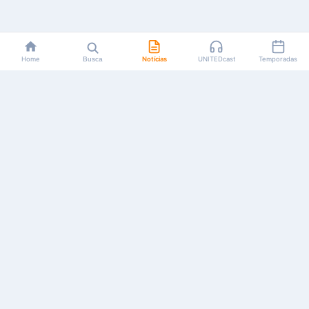
Home
Busca
Notícias
UNITEDcast
Temporadas
Notícias, reviews, guias e podcasts sobre o universo dos
animes!
Feito por fãs, para fãs.
NAVEGAÇÃO
CATEGORIAS
MAIS
Início
Animes
Sobre Nós