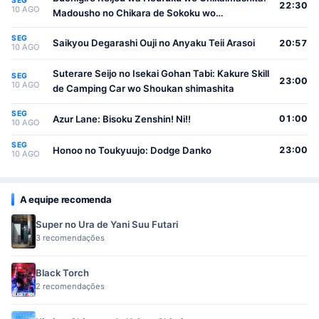
SEG
22:30
10 AGO
Madousho no Chikara de Sokoku wo
Tatakitsubushimasu
SEG
Saikyou Degarashi Ouji no Anyaku Teii Arasoi
20:57
10 AGO
Suterare Seijo no Isekai Gohan Tabi: Kakure Skill
SEG
23:00
10 AGO
de Camping Car wo Shoukan shimashita
SEG
Azur Lane: Bisoku Zenshin! Ni!!
01:00
10 AGO
SEG
Honoo no Toukyuujo: Dodge Danko
23:00
10 AGO
A equipe recomenda
Super no Ura de Yani Suu Futari
3 recomendações
Black Torch
2 recomendações