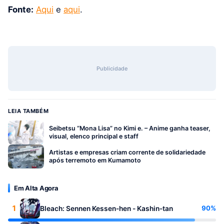
Fonte:
Aqui
e
aqui
.
Publicidade
LEIA TAMBÉM
Seibetsu “Mona Lisa” no Kimi e. – Anime ganha teaser,
visual, elenco principal e staff
Artistas e empresas criam corrente de solidariedade
após terremoto em Kumamoto
Em Alta Agora
1
90%
Bleach: Sennen Kessen-hen - Kashin-tan