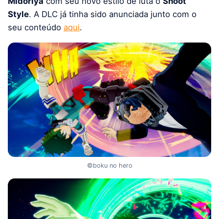
Midoriya
com seu novo estilo de luta o
Shoot
Style
. A DLC já tinha sido anunciada junto com o
seu conteúdo
aqui
.
©boku no hero