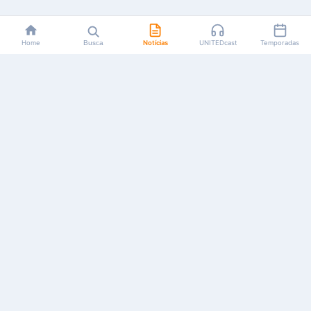
Home
Busca
Notícias
UNITEDcast
Temporadas
Notícias, reviews, guias e podcasts sobre o universo dos
animes!
Feito por fãs, para fãs.
NAVEGAÇÃO
CATEGORIAS
MAIS
Início
Animes
Sobre Nós
Notícias
Mangás
Anuncie