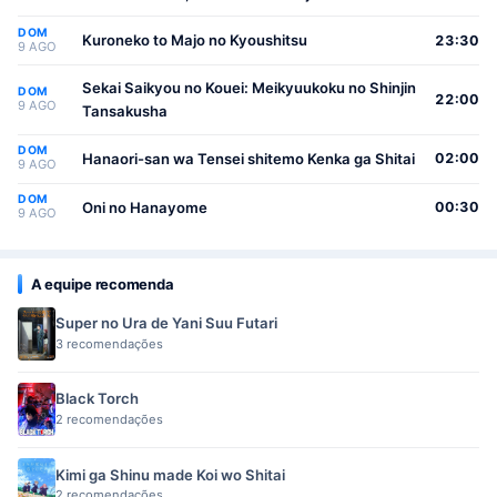
(Seikatsu Nouryoku Kaimu) wo Kagenagara
DOM
Osewa suru Koto ni Narimashita
Kuroneko to Majo no Kyoushitsu
23:30
9 AGO
Sekai Saikyou no Kouei: Meikyuukoku no Shinjin
DOM
22:00
9 AGO
Tansakusha
DOM
Hanaori-san wa Tensei shitemo Kenka ga Shitai
02:00
9 AGO
DOM
Oni no Hanayome
00:30
9 AGO
A equipe recomenda
Super no Ura de Yani Suu Futari
3 recomendações
Black Torch
2 recomendações
Kimi ga Shinu made Koi wo Shitai
2 recomendações