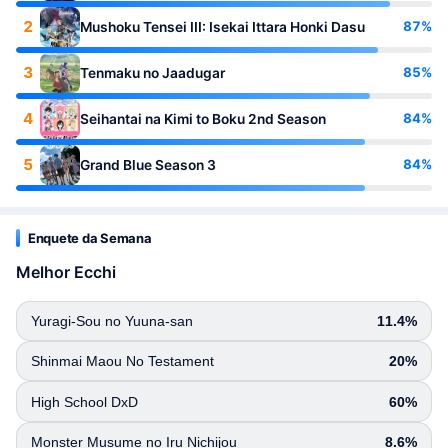
2
87%
Mushoku Tensei III: Isekai Ittara Honki Dasu
3
85%
Tenmaku no Jaadugar
4
84%
Seihantai na Kimi to Boku 2nd Season
5
84%
Grand Blue Season 3
Enquete da Semana
Melhor Ecchi
Yuragi-Sou no Yuuna-san
11.4%
Shinmai Maou No Testament
20%
High School DxD
60%
Monster Musume no Iru Nichijou
8.6%