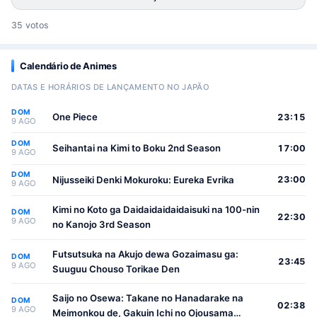
35 votos
Calendário de Animes
DATAS E HORÁRIOS DE LANÇAMENTO NO JAPÃO
DOM
One Piece
23:15
9 AGO
DOM
Seihantai na Kimi to Boku 2nd Season
17:00
9 AGO
DOM
Nijusseiki Denki Mokuroku: Eureka Evrika
23:00
9 AGO
Kimi no Koto ga Daidaidaidaidaisuki na 100-nin
DOM
22:30
9 AGO
no Kanojo 3rd Season
Futsutsuka na Akujo dewa Gozaimasu ga:
DOM
23:45
9 AGO
Suuguu Chouso Torikae Den
Saijo no Osewa: Takane no Hanadarake na
DOM
02:38
9 AGO
Meimonkou de, Gakuin Ichi no Ojousama