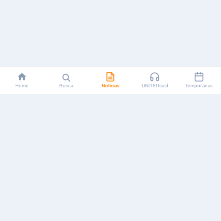
Home
Busca
Notícias
UNITEDcast
Temporadas
Notícias, reviews, guias e podcasts sobre o universo dos
animes!
Feito por fãs, para fãs.