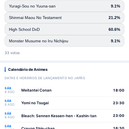
Yuragi-Sou no Yuuna-san
9.1%
Shinmai Maou No Testament
21.2%
High School DxD
60.6%
Monster Musume no Iru Nichijou
9.1%
33 votos
Calendário de Animes
DATAS E HORÁRIOS DE LANÇAMENTO NO JAPÃO
SÁB
Meitantei Conan
18:00
8 AGO
SÁB
Yomi no Tsugai
23:30
8 AGO
SÁB
Bleach: Sennen Kessen-hen - Kashin-tan
23:00
8 AGO
SÁB
Crayon Shin-chan
16:30