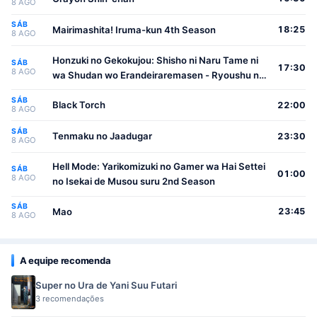
8 AGO
SÁB
Mairimashita! Iruma-kun 4th Season
18:25
8 AGO
Honzuki no Gekokujou: Shisho ni Naru Tame ni
SÁB
17:30
8 AGO
wa Shudan wo Erandeiraremasen - Ryoushu no
Youjo
SÁB
Black Torch
22:00
8 AGO
SÁB
Tenmaku no Jaadugar
23:30
8 AGO
Hell Mode: Yarikomizuki no Gamer wa Hai Settei
SÁB
01:00
8 AGO
no Isekai de Musou suru 2nd Season
SÁB
Mao
23:45
8 AGO
A equipe recomenda
Super no Ura de Yani Suu Futari
3 recomendações