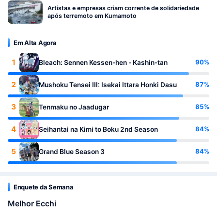
Artistas e empresas criam corrente de solidariedade
após terremoto em Kumamoto
Em Alta Agora
1
90%
Bleach: Sennen Kessen-hen - Kashin-tan
2
87%
Mushoku Tensei III: Isekai Ittara Honki Dasu
3
85%
Tenmaku no Jaadugar
4
84%
Seihantai na Kimi to Boku 2nd Season
5
84%
Grand Blue Season 3
Enquete da Semana
Melhor Ecchi