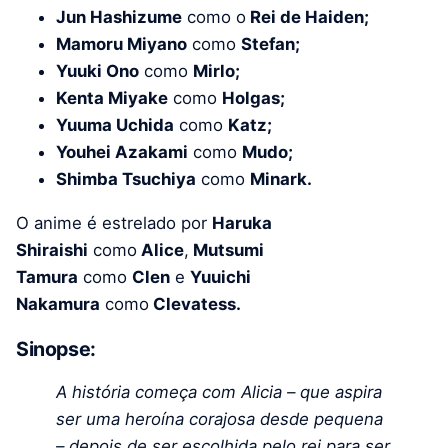
Jun Hashizume
como o
Rei de Haiden;
Mamoru Miyano
como
Stefan;
Yuuki Ono
como
Mirlo;
Kenta Miyake
como
Holgas;
Yuuma Uchida
como
Katz;
Youhei Azakami
como
Mudo;
Shimba Tsuchiya
como
Minark.
O anime é estrelado por
Haruka
Shiraishi
como
Alice
,
Mutsumi
Tamura
como
Clen
e
Yuuichi
Nakamura
como
Clevatess.
Sinopse:
A história começa com Alicia – que aspira
ser uma heroína corajosa desde pequena
– depois de ser escolhida pelo rei para ser