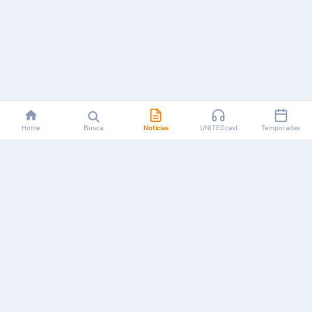
Home
Busca
Notícias
UNITEDcast
Temporadas
Notícias, reviews, guias e podcasts sobre o universo dos
animes!
Feito por fãs, para fãs.