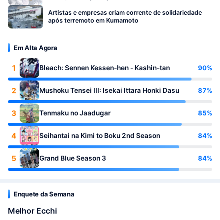
Artistas e empresas criam corrente de solidariedade
após terremoto em Kumamoto
Em Alta Agora
1
90%
Bleach: Sennen Kessen-hen - Kashin-tan
2
87%
Mushoku Tensei III: Isekai Ittara Honki Dasu
3
85%
Tenmaku no Jaadugar
4
84%
Seihantai na Kimi to Boku 2nd Season
5
84%
Grand Blue Season 3
Enquete da Semana
Melhor Ecchi