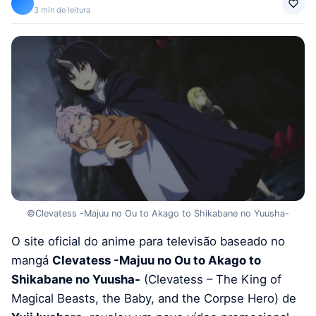
3 min de leitura
©Clevatess -Majuu no Ou to Akago to Shikabane no Yuusha-
O site oficial do anime para televisão baseado no
mangá
Clevatess -Majuu no Ou to Akago to
Shikabane no Yuusha-
(Clevatess – The King of
Magical Beasts, the Baby, and the Corpse Hero) de