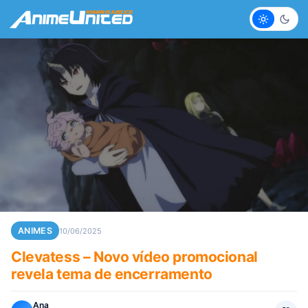
Claro
Escur
ANIMES
10/06/2025
Clevatess – Novo vídeo promocional
revela tema de encerramento
Ana