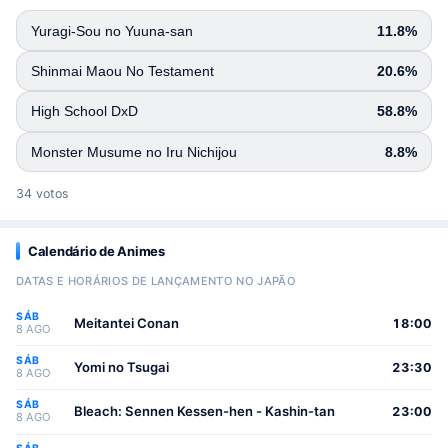
Yuragi-Sou no Yuuna-san
11.8%
Shinmai Maou No Testament
20.6%
High School DxD
58.8%
Monster Musume no Iru Nichijou
8.8%
34 votos
Calendário de Animes
DATAS E HORÁRIOS DE LANÇAMENTO NO JAPÃO
SÁB
Meitantei Conan
18:00
8 AGO
SÁB
Yomi no Tsugai
23:30
8 AGO
SÁB
Bleach: Sennen Kessen-hen - Kashin-tan
23:00
8 AGO