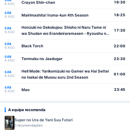
SÁB
Crayon Shin-chan
16:30
8 AGO
SÁB
Mairimashita! Iruma-kun 4th Season
18:25
8 AGO
Honzuki no Gekokujou: Shisho ni Naru Tame ni
SÁB
17:30
8 AGO
wa Shudan wo Erandeiraremasen - Ryoushu no
Youjo
SÁB
Black Torch
22:00
8 AGO
SÁB
Tenmaku no Jaadugar
23:30
8 AGO
Hell Mode: Yarikomizuki no Gamer wa Hai Settei
SÁB
01:00
8 AGO
no Isekai de Musou suru 2nd Season
SÁB
Mao
23:45
8 AGO
A equipe recomenda
Super no Ura de Yani Suu Futari
3 recomendações