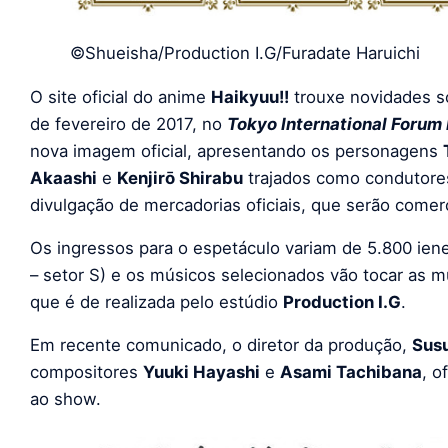
©Shueisha/Production I.G/Furadate Haruichi
O site oficial do anime
Haikyuu!!
trouxe novidades s
de fevereiro de 2017, no
Tokyo International Forum 
nova imagem oficial, apresentando os personagens
Akaashi
e
Kenjirō Shirabu
trajados como condutores
divulgação de mercadorias oficiais, que serão comer
Os ingressos para o espetáculo variam de 5.800 iene
– setor S) e os músicos selecionados vão tocar as 
que é de realizada pelo estúdio
Production I.G
.
Em recente comunicado, o diretor da produção,
Sus
compositores
Yuuki Hayashi
e
Asami Tachibana
, 
ao show.