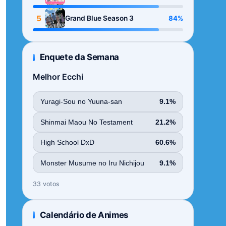
Season
5
84%
Grand Blue Season 3
Enquete da Semana
Melhor Ecchi
Yuragi-Sou no Yuuna-san
9.1%
Shinmai Maou No Testament
21.2%
High School DxD
60.6%
Monster Musume no Iru Nichijou
9.1%
33 votos
Calendário de Animes