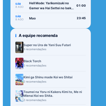
Hell Mode: Yarikomizuki no
SÁB
01:00
8 AGO
Gamer wa Hai Settei no Isekai
de Musou suru 2nd Season
SÁB
Mao
23:45
8 AGO
A equipe recomenda
Super no Ura de Yani Suu Futari
3 recomendações
Black Torch
2 recomendações
Kimi ga Shinu made Koi wo Shitai
2 recomendações
Toumei na Yoru ni Kakeru Kimi to, Me ni
Mienai Koi wo Shita.
2 recomendações