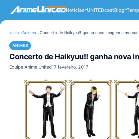
Notícias
UNITEDcast
Blog
Temp
Início
Animes
Concerto de Haikyuu!! ganha nova imagem e mercado
ANIMES
Concerto de Haikyuu!! ganha nova i
Equipe Anime United
17 fevereiro, 2017