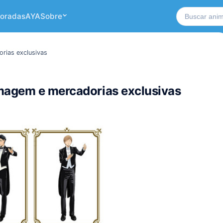
Buscar no si
oradas
AYA
Sobre
rias exclusivas
magem e mercadorias exclusivas