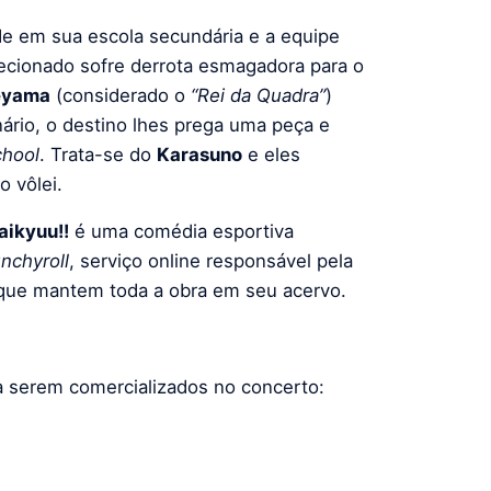
ade em sua escola secundária e a equipe
lecionado sofre derrota esmagadora para o
eyama
(considerado o
“Rei da Quadra”
)
ário, o destino lhes prega uma peça e
chool
. Trata-se do
Karasuno
e eles
o vôlei.
aikyuu!!
é uma comédia esportiva
nchyroll
, serviço online responsável pela
 que mantem toda a obra em seu acervo.
ra serem comercializados no concerto: