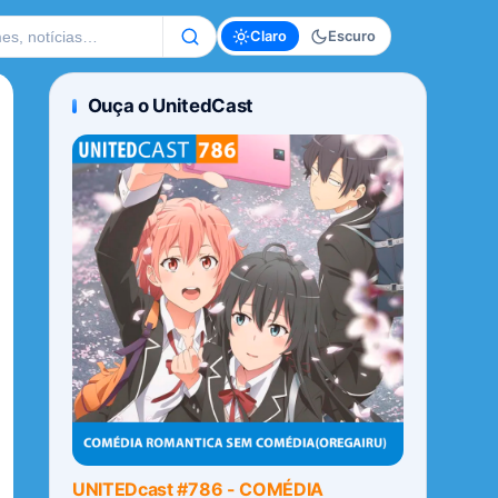
te
Claro
Escuro
Ouça o UnitedCast
UNITEDcast #786 - COMÉDIA