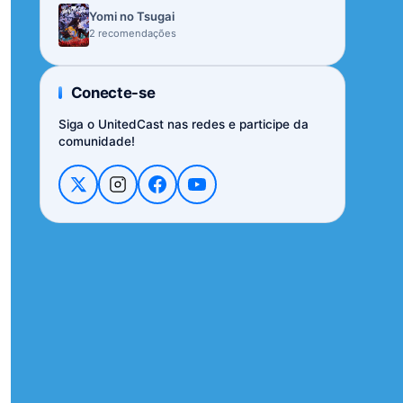
Yomi no Tsugai
2 recomendações
Conecte-se
Siga o UnitedCast nas redes e participe da
comunidade!