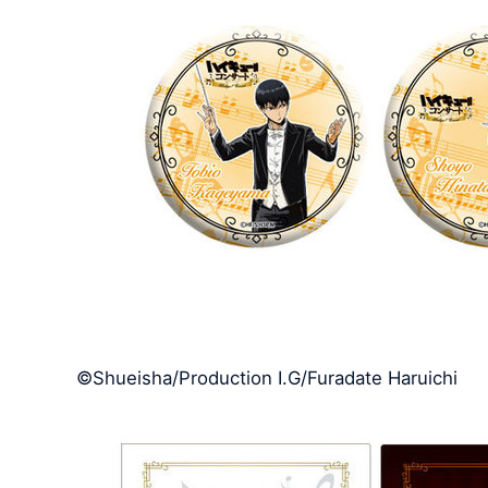
©Shueisha/Production I.G/Furadate Haruichi