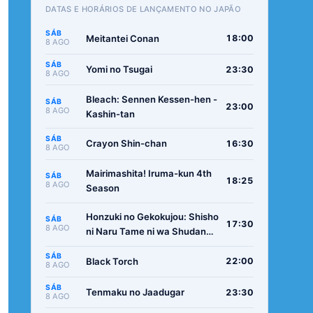
DATAS E HORÁRIOS DE LANÇAMENTO NO JAPÃO
SÁB
Meitantei Conan
18:00
8 AGO
SÁB
Yomi no Tsugai
23:30
8 AGO
Bleach: Sennen Kessen-hen -
SÁB
23:00
8 AGO
Kashin-tan
SÁB
Crayon Shin-chan
16:30
8 AGO
Mairimashita! Iruma-kun 4th
SÁB
18:25
8 AGO
Season
Honzuki no Gekokujou: Shisho
SÁB
17:30
8 AGO
ni Naru Tame ni wa Shudan
wo Erandeiraremasen -
SÁB
Ryoushu no Youjo
Black Torch
22:00
8 AGO
SÁB
Tenmaku no Jaadugar
23:30
8 AGO