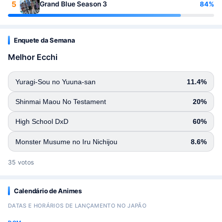
5
84%
Grand Blue Season 3
Enquete da Semana
Melhor Ecchi
Yuragi-Sou no Yuuna-san
11.4%
Shinmai Maou No Testament
20%
High School DxD
60%
Monster Musume no Iru Nichijou
8.6%
35 votos
Calendário de Animes
DATAS E HORÁRIOS DE LANÇAMENTO NO JAPÃO