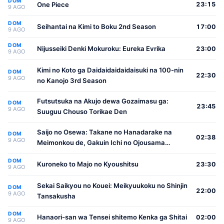
DOM
One Piece
23:15
9 AGO
DOM
Seihantai na Kimi to Boku 2nd Season
17:00
9 AGO
DOM
Nijusseiki Denki Mokuroku: Eureka Evrika
23:00
9 AGO
Kimi no Koto ga Daidaidaidaidaisuki na 100-nin
DOM
22:30
9 AGO
no Kanojo 3rd Season
Futsutsuka na Akujo dewa Gozaimasu ga:
DOM
23:45
9 AGO
Suuguu Chouso Torikae Den
Saijo no Osewa: Takane no Hanadarake na
DOM
02:38
9 AGO
Meimonkou de, Gakuin Ichi no Ojousama
(Seikatsu Nouryoku Kaimu) wo Kagenagara
DOM
Osewa suru Koto ni Narimashita
Kuroneko to Majo no Kyoushitsu
23:30
9 AGO
Sekai Saikyou no Kouei: Meikyuukoku no Shinjin
DOM
22:00
9 AGO
Tansakusha
DOM
Hanaori-san wa Tensei shitemo Kenka ga Shitai
02:00
9 AGO