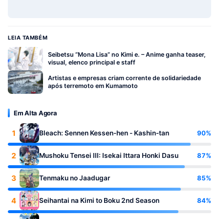
LEIA TAMBÉM
Seibetsu “Mona Lisa” no Kimi e. – Anime ganha teaser,
visual, elenco principal e staff
Artistas e empresas criam corrente de solidariedade
após terremoto em Kumamoto
Em Alta Agora
1
90%
Bleach: Sennen Kessen-hen - Kashin-tan
2
87%
Mushoku Tensei III: Isekai Ittara Honki Dasu
3
85%
Tenmaku no Jaadugar
4
84%
Seihantai na Kimi to Boku 2nd Season