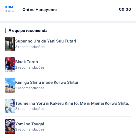
DOM
Oni no Hanayome
00:30
9 AGO
A equipe recomenda
Super no Ura de Yani Suu Futari
3 recomendações
Black Torch
2 recomendações
Kimi ga Shinu made Koi wo Shitai
2 recomendações
Toumei na Yoru ni Kakeru Kimi to, Me ni Mienai Koi wo Shita.
2 recomendações
Yomi no Tsugai
2 recomendações