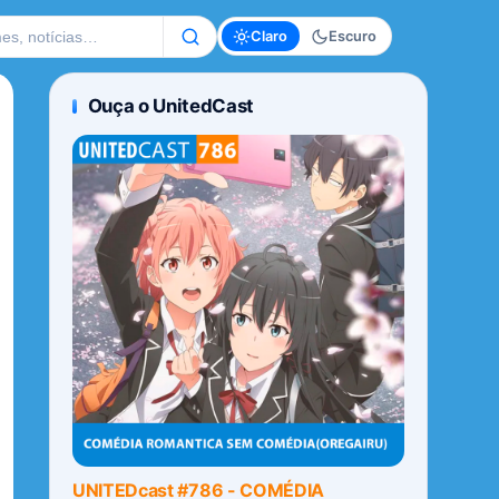
te
Claro
Escuro
Ouça o UnitedCast
UNITEDcast #786 - COMÉDIA