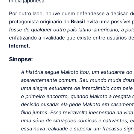
mídia japonesa.
Por outro lado, houve quem defendesse a decisão d
protagonista originário do
Brasil
evita uma possível p
fosse de qualquer outro país latino-americano, a pol
enfatizando a rivalidade que existe entre usuários d
Internet
.
Sinopse:
A história segue Makoto Itou, um estudante d
aparentemente comum. Seu mundo muda drasti
uma alegre estudante de intercâmbio com pele 
o primeiro encontro, quando Makoto a resgata 
decisão ousada: ela pede Makoto em casamento
filho juntos. Essa reviravolta inesperada na vid
uma série de situações cômicas e cativantes, 
essa nova realidade e superar um fracasso signi