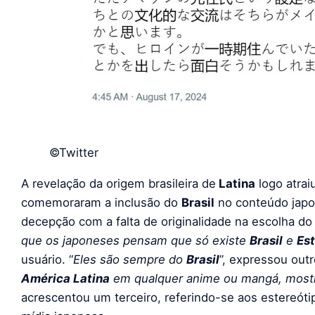
©Twitter
A revelação da origem brasileira de
Latina
logo atrai
comemoraram a inclusão do
Brasil
no conteúdo japo
decepção com a falta de originalidade na escolha do 
que os japoneses pensam que só existe
Brasil
e
Es
usuário. “
Eles são sempre do
Brasil
”, expressou outr
América Latina
em qualquer anime ou mangá, mostr
acrescentou um terceiro, referindo-se aos estereót