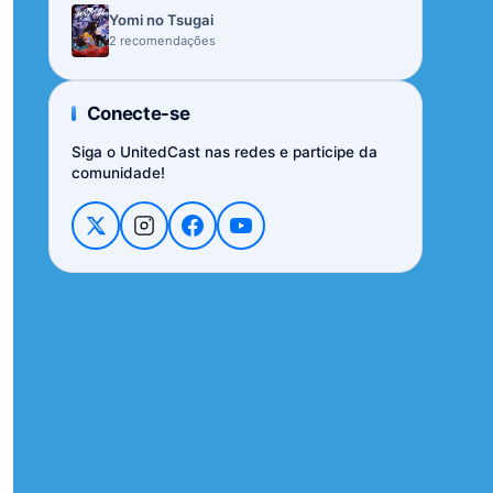
Yomi no Tsugai
2 recomendações
Conecte-se
Siga o UnitedCast nas redes e participe da
comunidade!