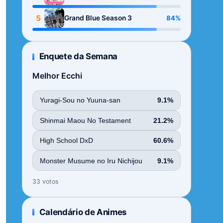
Season
5
84%
Grand Blue Season 3
Enquete da Semana
Melhor Ecchi
Yuragi-Sou no Yuuna-san
9.1%
Shinmai Maou No Testament
21.2%
High School DxD
60.6%
Monster Musume no Iru Nichijou
9.1%
33 votos
Calendário de Animes