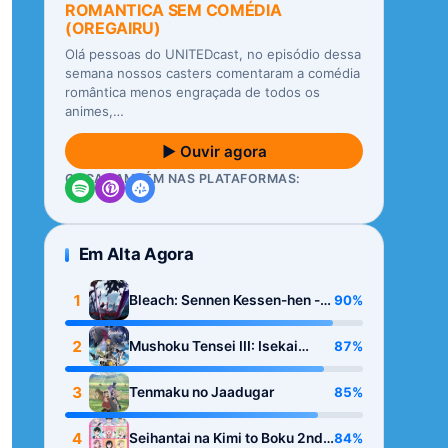
ROMANTICA SEM COMÉDIA
(OREGAIRU)
Olá pessoas do UNITEDcast, no episódio dessa
semana nossos casters comentaram a comédia
romântica menos engraçada de todos os
animes,…
▶ Ouvir agora
OUÇA TAMBÉM NAS PLATAFORMAS:
Em Alta Agora
1
90%
Bleach: Sennen Kessen-hen -
Kashin-tan
2
87%
Mushoku Tensei III: Isekai
Ittara Honki Dasu
3
85%
Tenmaku no Jaadugar
4
84%
Seihantai na Kimi to Boku 2nd