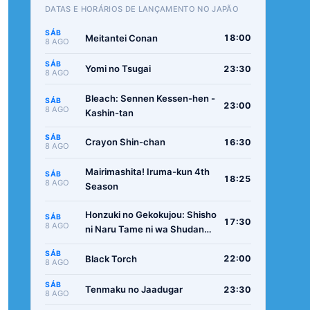
DATAS E HORÁRIOS DE LANÇAMENTO NO JAPÃO
SÁB
Meitantei Conan
18:00
8 AGO
SÁB
Yomi no Tsugai
23:30
8 AGO
Bleach: Sennen Kessen-hen -
SÁB
23:00
8 AGO
Kashin-tan
SÁB
Crayon Shin-chan
16:30
8 AGO
Mairimashita! Iruma-kun 4th
SÁB
18:25
8 AGO
Season
Honzuki no Gekokujou: Shisho
SÁB
17:30
8 AGO
ni Naru Tame ni wa Shudan
wo Erandeiraremasen -
SÁB
Ryoushu no Youjo
Black Torch
22:00
8 AGO
SÁB
Tenmaku no Jaadugar
23:30
8 AGO