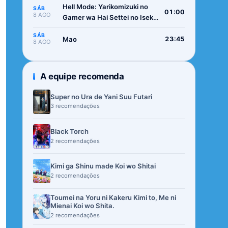
Hell Mode: Yarikomizuki no
SÁB
01:00
8 AGO
Gamer wa Hai Settei no Isekai
de Musou suru 2nd Season
SÁB
Mao
23:45
8 AGO
A equipe recomenda
Super no Ura de Yani Suu Futari
3 recomendações
Black Torch
2 recomendações
Kimi ga Shinu made Koi wo Shitai
2 recomendações
Toumei na Yoru ni Kakeru Kimi to, Me ni
Mienai Koi wo Shita.
2 recomendações