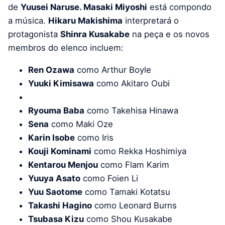
de
Yuusei Naruse. Masaki Miyoshi
está compondo
a música.
Hikaru Makishima
interpretará o
protagonista
Shinra Kusakabe
na peça e os novos
membros do elenco incluem:
Ren Ozawa
como Arthur Boyle
Yuuki Kimisawa
como Akitaro Oubi
Ryouma Baba
como Takehisa Hinawa
Sena
como Maki Oze
Karin Isobe
como Iris
Kouji Kominami
como Rekka Hoshimiya
Kentarou Menjou
como Flam Karim
Yuuya Asato
como Foien Li
Yuu Saotome
como Tamaki Kotatsu
Takashi Hagino
como Leonard Burns
Tsubasa Kizu
como Shou Kusakabe