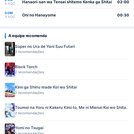
Hanaori-san wa Tensei shitemo Kenka ga Shitai
02:00
9 AGO
DOM
Oni no Hanayome
00:30
9 AGO
A equipe recomenda
Super no Ura de Yani Suu Futari
3 recomendações
Black Torch
2 recomendações
Kimi ga Shinu made Koi wo Shitai
2 recomendações
Toumei na Yoru ni Kakeru Kimi to, Me ni Mienai Koi wo Shita.
2 recomendações
Yomi no Tsugai
2 recomendações