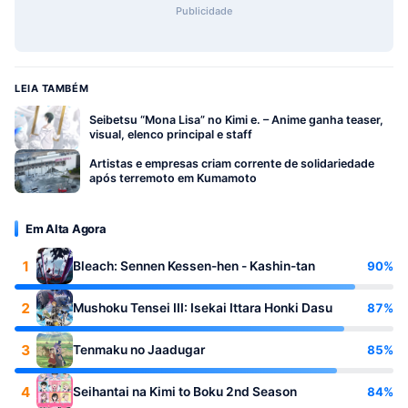
Publicidade
LEIA TAMBÉM
Seibetsu “Mona Lisa” no Kimi e. – Anime ganha teaser,
visual, elenco principal e staff
Artistas e empresas criam corrente de solidariedade
após terremoto em Kumamoto
Em Alta Agora
1
90%
Bleach: Sennen Kessen-hen - Kashin-tan
2
87%
Mushoku Tensei III: Isekai Ittara Honki Dasu
3
85%
Tenmaku no Jaadugar
4
84%
Seihantai na Kimi to Boku 2nd Season