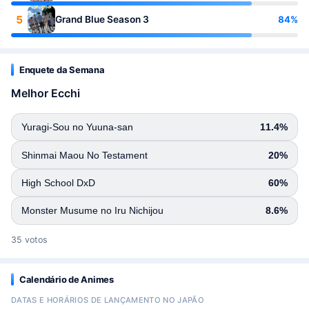
5
84%
Grand Blue Season 3
Enquete da Semana
Melhor Ecchi
Yuragi-Sou no Yuuna-san
11.4%
Shinmai Maou No Testament
20%
High School DxD
60%
Monster Musume no Iru Nichijou
8.6%
35 votos
Calendário de Animes
DATAS E HORÁRIOS DE LANÇAMENTO NO JAPÃO