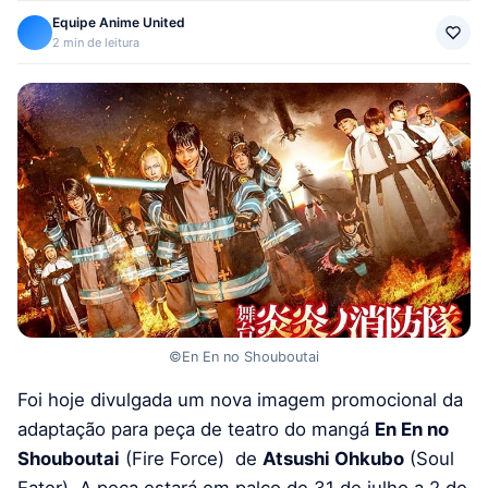
Equipe Anime United
2 min de leitura
©En En no Shouboutai
Foi hoje divulgada um nova imagem promocional da
adaptação para peça de teatro do mangá
En En no
Shouboutai
(Fire Force) de
Atsushi Ohkubo
(Soul