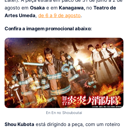
Eater). A peça estará em palco de 31 de julho a 2 de
agosto em
Osaka
e em
Kanagawa,
no
Teatro de
Artes Umeda
,
de 6 a 9 de agosto
.
Confira a imagem promocional abaixo:
En En no Shouboutai
Shou Kubota
está dirigindo a peça, com um roteiro