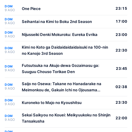
DOM
One Piece
23:15
9 AGO
DOM
Seihantai na Kimi to Boku 2nd Season
17:00
9 AGO
DOM
Nijusseiki Denki Mokuroku: Eureka Evrika
23:00
9 AGO
Kimi no Koto ga Daidaidaidaidaisuki na 100-nin
DOM
22:30
9 AGO
no Kanojo 3rd Season
Futsutsuka na Akujo dewa Gozaimasu ga:
DOM
23:45
9 AGO
Suuguu Chouso Torikae Den
Saijo no Osewa: Takane no Hanadarake na
DOM
02:38
9 AGO
Meimonkou de, Gakuin Ichi no Ojousama
(Seikatsu Nouryoku Kaimu) wo Kagenagara
DOM
Osewa suru Koto ni Narimashita
Kuroneko to Majo no Kyoushitsu
23:30
9 AGO
Sekai Saikyou no Kouei: Meikyuukoku no Shinjin
DOM
22:00
9 AGO
Tansakusha
DOM