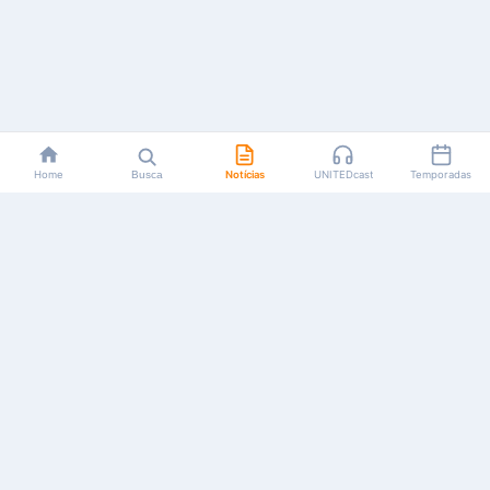
Home
Busca
Notícias
UNITEDcast
Temporadas
Notícias, reviews, guias e podcasts sobre o universo dos
animes!
Feito por fãs, para fãs.