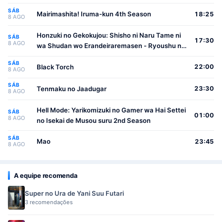
SÁB
Mairimashita! Iruma-kun 4th Season
18:25
8 AGO
Honzuki no Gekokujou: Shisho ni Naru Tame ni
SÁB
17:30
8 AGO
wa Shudan wo Erandeiraremasen - Ryoushu no
Youjo
SÁB
Black Torch
22:00
8 AGO
SÁB
Tenmaku no Jaadugar
23:30
8 AGO
Hell Mode: Yarikomizuki no Gamer wa Hai Settei
SÁB
01:00
8 AGO
no Isekai de Musou suru 2nd Season
SÁB
Mao
23:45
8 AGO
A equipe recomenda
Super no Ura de Yani Suu Futari
3 recomendações