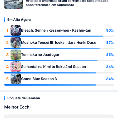
Artistas e empresas criam corrente de solidariedade
após terremoto em Kumamoto
Em Alta Agora
1
90%
Bleach: Sennen Kessen-hen - Kashin-tan
2
87%
Mushoku Tensei III: Isekai Ittara Honki Dasu
3
85%
Tenmaku no Jaadugar
4
84%
Seihantai na Kimi to Boku 2nd Season
5
84%
Grand Blue Season 3
Enquete da Semana
Melhor Ecchi