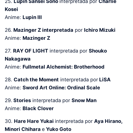
25.
Lupin Sansei Sono
interpretada por
Charlie
Kosei
Anime:
Lupin III
26.
Mazinger Z interpretada
por
Ichiro Mizuki
Anime:
Mazinger Z
27.
RAY OF LIGHT
interpretada por
Shouko
Nakagawa
Anime:
Fullmetal Alchemist: Brotherhood
28.
Catch the Moment
interpretada por
LiSA
Anime:
Sword Art Online: Ordinal Scale
29.
Stories
interpretada por
Snow Man
Anime:
Black Clover
30.
Hare Hare Yukai
interpretada por
Aya Hirano,
Minori Chihara
e
Yuko Goto