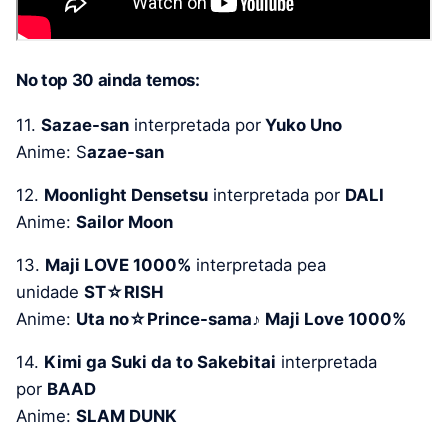
No top 30 ainda temos:
11.
Sazae-san
interpretada por
Yuko Uno
Anime: S
azae-san
12.
Moonlight Densetsu
interpretada por
DALI
Anime:
Sailor Moon
13.
Maji LOVE 1000%
interpretada pea
unidade
ST☆RISH
Anime:
Uta no☆Prince-sama♪ Maji Love 1000%
14.
Kimi ga Suki da to Sakebitai
interpretada
por
BAAD
Anime:
SLAM DUNK