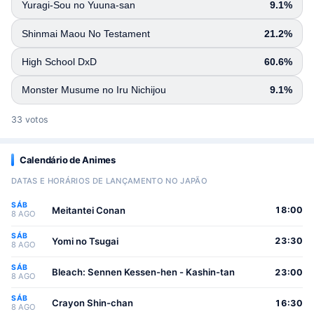
Yuragi-Sou no Yuuna-san
9.1%
Shinmai Maou No Testament
21.2%
High School DxD
60.6%
Monster Musume no Iru Nichijou
9.1%
33 votos
Calendário de Animes
DATAS E HORÁRIOS DE LANÇAMENTO NO JAPÃO
SÁB
Meitantei Conan
18:00
8 AGO
SÁB
Yomi no Tsugai
23:30
8 AGO
SÁB
Bleach: Sennen Kessen-hen - Kashin-tan
23:00
8 AGO
SÁB
Crayon Shin-chan
16:30
8 AGO