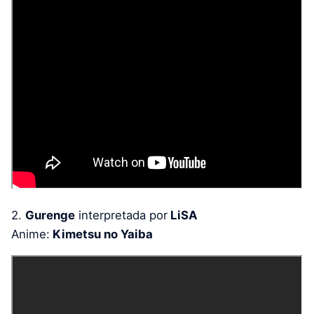
2.
Gurenge
interpretada por
LiSA
Anime:
Kimetsu no Yaiba