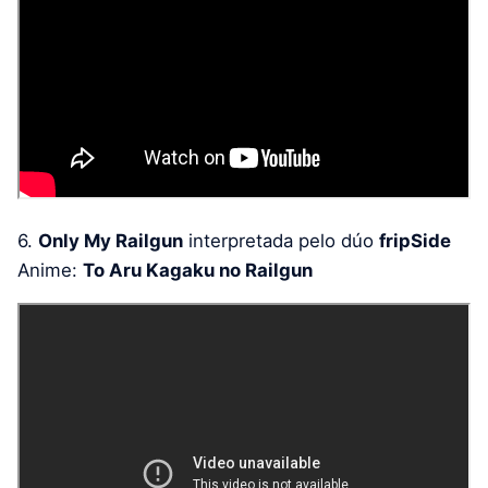
6.
Only My Railgun
interpretada pelo dúo
fripSide
Anime:
To Aru Kagaku no Railgun