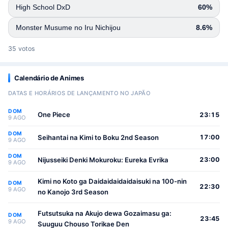
High School DxD
60%
Monster Musume no Iru Nichijou
8.6%
35 votos
Calendário de Animes
DATAS E HORÁRIOS DE LANÇAMENTO NO JAPÃO
DOM
One Piece
23:15
9 AGO
DOM
Seihantai na Kimi to Boku 2nd Season
17:00
9 AGO
DOM
Nijusseiki Denki Mokuroku: Eureka Evrika
23:00
9 AGO
Kimi no Koto ga Daidaidaidaidaisuki na 100-nin
DOM
22:30
9 AGO
no Kanojo 3rd Season
Futsutsuka na Akujo dewa Gozaimasu ga:
DOM
23:45
9 AGO
Suuguu Chouso Torikae Den