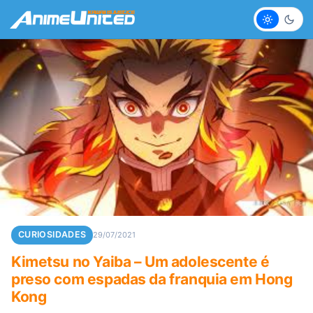
Claro
Escur
CURIOSIDADES
29/07/2021
Kimetsu no Yaiba – Um adolescente é
preso com espadas da franquia em Hong
Kong