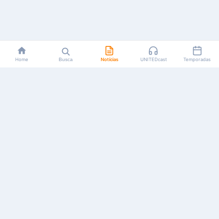
Home
Busca
Notícias
UNITEDcast
Temporadas
Notícias, reviews, guias e podcasts sobre o universo dos
animes!
Feito por fãs, para fãs.
NAVEGAÇÃO
CATEGORIAS
MAIS