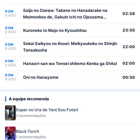
Saijo no Osewa: Takane no Hanadarake na
DOM
02:38
9 AGO
Meimonkou de, Gakuin Ichi no Ojousama
(Seikatsu Nouryoku Kaimu) wo Kagenagara
DOM
Osewa suru Koto ni Narimashita
Kuroneko to Majo no Kyoushitsu
23:30
9 AGO
Sekai Saikyou no Kouei: Meikyuukoku no Shinjin
DOM
22:00
9 AGO
Tansakusha
DOM
Hanaori-san wa Tensei shitemo Kenka ga Shitai
02:00
9 AGO
DOM
Oni no Hanayome
00:30
9 AGO
A equipe recomenda
Super no Ura de Yani Suu Futari
3 recomendações
Black Torch
2 recomendações