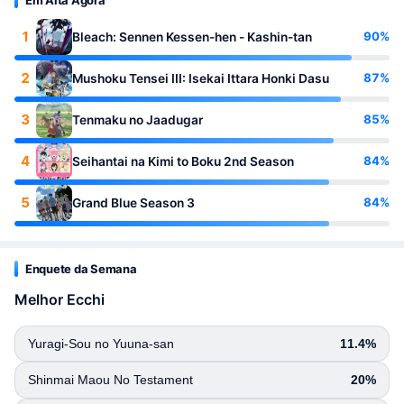
1
90%
Bleach: Sennen Kessen-hen - Kashin-tan
2
87%
Mushoku Tensei III: Isekai Ittara Honki Dasu
3
85%
Tenmaku no Jaadugar
4
84%
Seihantai na Kimi to Boku 2nd Season
5
84%
Grand Blue Season 3
Enquete da Semana
Melhor Ecchi
Yuragi-Sou no Yuuna-san
11.4%
Shinmai Maou No Testament
20%