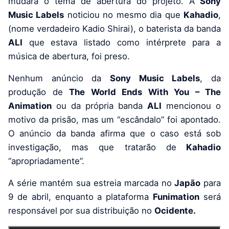
mudará o tema de abertura do projeto. A
Sony
Music Labels
noticiou no mesmo dia que
Kahadio
,
(nome verdadeiro Kadio Shirai), o baterista da banda
ALI
que estava listado como intérprete para a
música de abertura, foi preso.
Nenhum anúncio da
Sony Music Labels
, da
produção de
The World Ends With You – The
Animation
ou da própria banda
ALI
mencionou o
motivo da prisão, mas um “escândalo” foi apontado.
O anúncio da banda afirma que o caso está sob
investigação, mas que tratarão de
Kahadio
“apropriadamente”.
A série mantém sua estreia marcada no
Japão
para
9 de abril, enquanto a plataforma
Funimation
será
responsável por sua distribuição no
Ocidente.