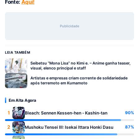
Fonte:
Aqui!
Publicidade
LEIA TAMBÉM
Seibetsu “Mona Lisa” no Kimi e. – Anime ganha teaser,
visual, elenco principal e staff
Artistas e empresas criam corrente de solidariedade
após terremoto em Kumamoto
Em Alta Agora
1
90%
Bleach: Sennen Kessen-hen - Kashin-tan
2
87%
Mushoku Tensei III: Isekai Ittara Honki Dasu