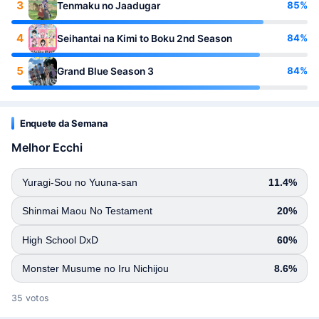
3
85%
Tenmaku no Jaadugar
4
84%
Seihantai na Kimi to Boku 2nd Season
5
84%
Grand Blue Season 3
Enquete da Semana
Melhor Ecchi
Yuragi-Sou no Yuuna-san
11.4%
Shinmai Maou No Testament
20%
High School DxD
60%
Monster Musume no Iru Nichijou
8.6%
35 votos