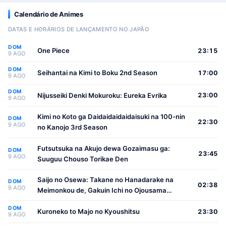
Calendário de Animes
DATAS E HORÁRIOS DE LANÇAMENTO NO JAPÃO
DOM
One Piece
23:15
9 AGO
DOM
Seihantai na Kimi to Boku 2nd Season
17:00
9 AGO
DOM
Nijusseiki Denki Mokuroku: Eureka Evrika
23:00
9 AGO
Kimi no Koto ga Daidaidaidaidaisuki na 100-nin
DOM
22:30
9 AGO
no Kanojo 3rd Season
Futsutsuka na Akujo dewa Gozaimasu ga:
DOM
23:45
9 AGO
Suuguu Chouso Torikae Den
Saijo no Osewa: Takane no Hanadarake na
DOM
02:38
9 AGO
Meimonkou de, Gakuin Ichi no Ojousama
(Seikatsu Nouryoku Kaimu) wo Kagenagara
DOM
Osewa suru Koto ni Narimashita
Kuroneko to Majo no Kyoushitsu
23:30
9 AGO