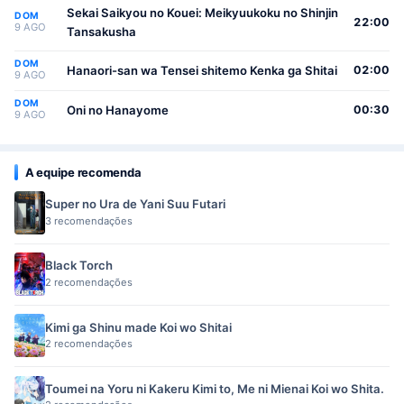
Sekai Saikyou no Kouei: Meikyuukoku no Shinjin
DOM
22:00
9 AGO
Tansakusha
DOM
Hanaori-san wa Tensei shitemo Kenka ga Shitai
02:00
9 AGO
DOM
Oni no Hanayome
00:30
9 AGO
A equipe recomenda
Super no Ura de Yani Suu Futari
3 recomendações
Black Torch
2 recomendações
Kimi ga Shinu made Koi wo Shitai
2 recomendações
Toumei na Yoru ni Kakeru Kimi to, Me ni Mienai Koi wo Shita.