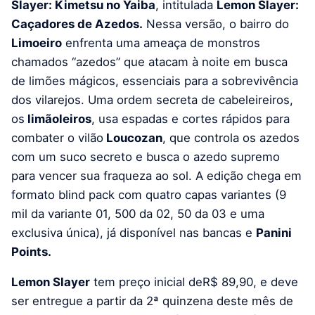
Slayer: Kimetsu no Yaiba
, intitulada
Lemon Slayer:
Caçadores de Azedos.
Nessa versão, o bairro do
Limoeiro
enfrenta uma ameaça de monstros
chamados “azedos” que atacam à noite em busca
de limões mágicos, essenciais para a sobrevivência
dos vilarejos. Uma ordem secreta de cabeleireiros,
os
limãoleiros
, usa espadas e cortes rápidos para
combater o vilão
Loucozan
, que controla os azedos
com um suco secreto e busca o azedo supremo
para vencer sua fraqueza ao sol. A edição chega em
formato blind pack com quatro capas variantes (9
mil da variante 01, 500 da 02, 50 da 03 e uma
exclusiva única), já disponível nas bancas e
Panini
Points.
Lemon Slayer
tem preço inicial deR$ 89,90, e deve
ser entregue a partir da 2ª quinzena deste mês de