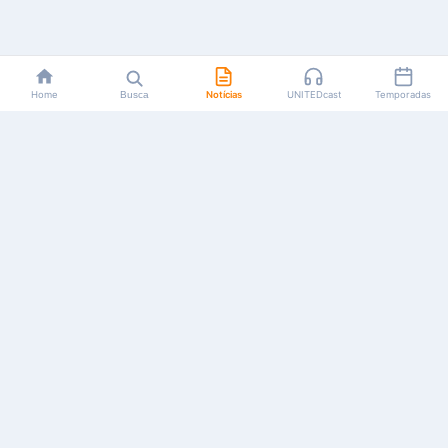
Home
Busca
Notícias
UNITEDcast
Temporadas
Notícias, reviews, guias e podcasts sobre o universo dos
animes!
Feito por fãs, para fãs.
NAVEGAÇÃO
CATEGORIAS
MAIS
Início
Animes
Sobre Nós