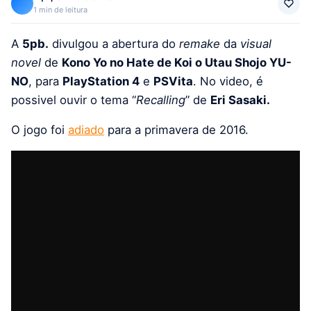
1 min de leitura
A
5pb.
divulgou a abertura do
remake
da
visual
novel
de
Kono Yo no Hate de Koi o Utau Shojo YU-
NO
, para
PlayStation 4
e
PSVita
. No video, é
possivel ouvir o tema “
Recalling
” de
Eri Sasaki.
O jogo foi
adiado
para a primavera de 2016.