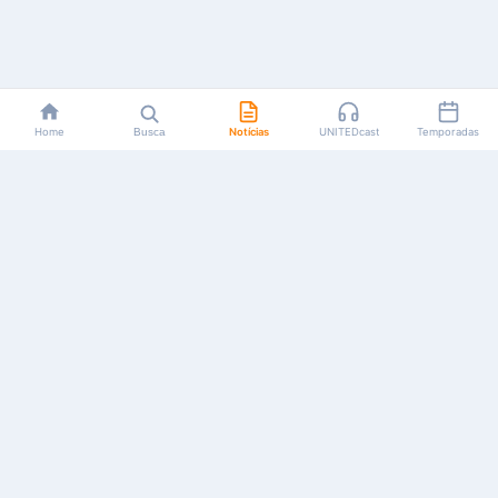
Home
Busca
Notícias
UNITEDcast
Temporadas
Notícias, reviews, guias e podcasts sobre o universo dos
animes!
Feito por fãs, para fãs.
NAVEGAÇÃO
CATEGORIAS
MAIS