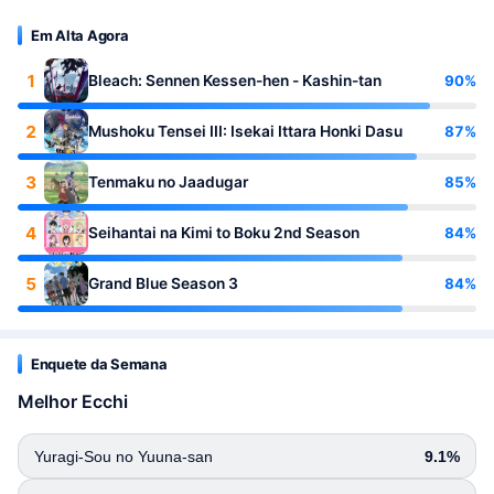
Em Alta Agora
1
90%
Bleach: Sennen Kessen-hen - Kashin-tan
2
87%
Mushoku Tensei III: Isekai Ittara Honki Dasu
3
85%
Tenmaku no Jaadugar
4
84%
Seihantai na Kimi to Boku 2nd Season
5
84%
Grand Blue Season 3
Enquete da Semana
Melhor Ecchi
Yuragi-Sou no Yuuna-san
9.1%