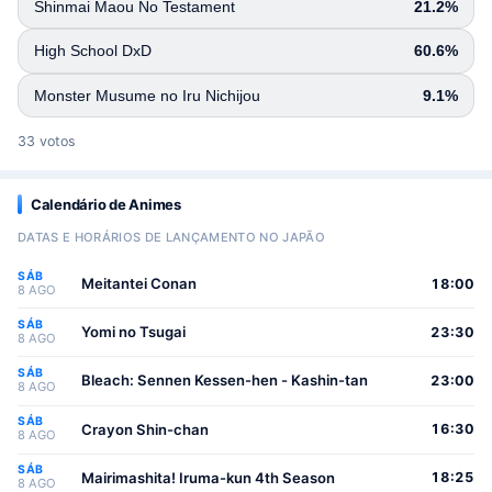
Shinmai Maou No Testament
21.2%
High School DxD
60.6%
Monster Musume no Iru Nichijou
9.1%
33 votos
Calendário de Animes
DATAS E HORÁRIOS DE LANÇAMENTO NO JAPÃO
SÁB
Meitantei Conan
18:00
8 AGO
SÁB
Yomi no Tsugai
23:30
8 AGO
SÁB
Bleach: Sennen Kessen-hen - Kashin-tan
23:00
8 AGO
SÁB
Crayon Shin-chan
16:30
8 AGO
SÁB
Mairimashita! Iruma-kun 4th Season
18:25
8 AGO