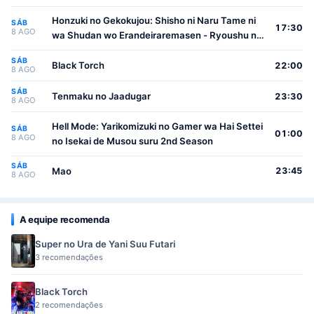
Honzuki no Gekokujou: Shisho ni Naru Tame ni
SÁB
17:30
8 AGO
wa Shudan wo Erandeiraremasen - Ryoushu no
Youjo
SÁB
Black Torch
22:00
8 AGO
SÁB
Tenmaku no Jaadugar
23:30
8 AGO
Hell Mode: Yarikomizuki no Gamer wa Hai Settei
SÁB
01:00
8 AGO
no Isekai de Musou suru 2nd Season
SÁB
Mao
23:45
8 AGO
A equipe recomenda
Super no Ura de Yani Suu Futari
3 recomendações
Black Torch
2 recomendações