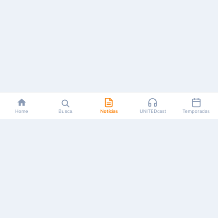
Home
Busca
Notícias
UNITEDcast
Temporadas
Notícias, reviews, guias e podcasts sobre o universo dos
animes!
Feito por fãs, para fãs.