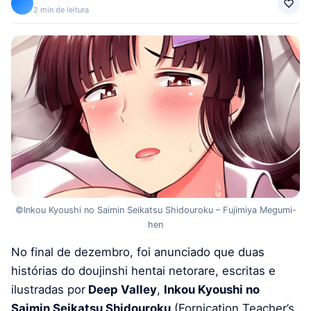
2 min de leitura
©Inkou Kyoushi no Saimin Seikatsu Shidouroku – Fujimiya Megumi-
hen
No final de dezembro, foi anunciado que duas
histórias do doujinshi hentai netorare, escritas e
ilustradas por
Deep Valley
,
Inkou Kyoushi no
Saimin Seikatsu Shidouroku
(Fornication Teacher’s