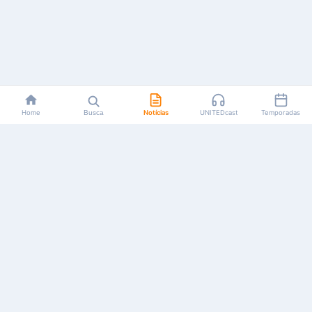
Home
Busca
Notícias
UNITEDcast
Temporadas
Notícias, reviews, guias e podcasts sobre o universo dos
animes!
Feito por fãs, para fãs.