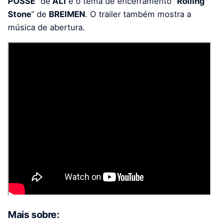
POSSE
” de
ALI
e o tema de encerramento “
Rolling
Stone
” de
BREIMEN
. O trailer também mostra a
música de abertura.
Mais sobre: