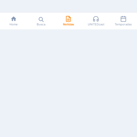
Home
Busca
Notícias
UNITEDcast
Temporadas
Notícias, reviews, guias e podcasts sobre o universo dos
animes!
Feito por fãs, para fãs.
NAVEGAÇÃO
CATEGORIAS
MAIS
Início
Animes
Sobre Nós