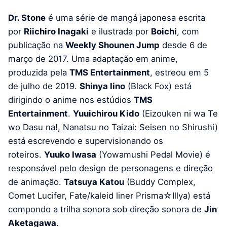
Dr. Stone
é uma série de mangá japonesa escrita
por
Riichiro Inagaki
e ilustrada por
Boichi
, com
publicação na
Weekly Shounen Jump
desde 6 de
março de 2017. Uma adaptação em anime,
produzida pela
TMS Entertainment
, estreou em 5
de julho de 2019.
Shinya Iino
(Black Fox) está
dirigindo o anime nos estúdios
TMS
Entertainment
.
Yuuichirou Kido
(Eizouken ni wa Te
wo Dasu na!, Nanatsu no Taizai: Seisen no Shirushi)
está escrevendo e supervisionando os
roteiros.
Yuuko Iwasa
(Yowamushi Pedal Movie) é
responsável pelo design de personagens e direção
de animação.
Tatsuya Katou
(Buddy Complex,
Comet Lucifer, Fate/kaleid liner Prisma☆Illya) está
compondo a trilha sonora sob direção sonora de
Jin
Aketagawa
.