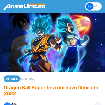
Claro
Escur
ANIMES
09/05/2021
Dragon Ball Super terá um novo filme em
2022
Ana