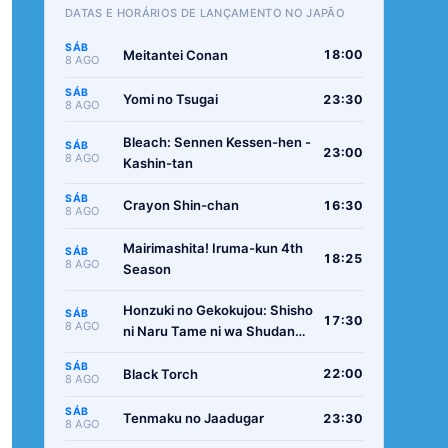
DATAS E HORÁRIOS DE LANÇAMENTO NO JAPÃO
SÁB
Meitantei Conan
18:00
8 AGO
SÁB
Yomi no Tsugai
23:30
8 AGO
Bleach: Sennen Kessen-hen -
SÁB
23:00
8 AGO
Kashin-tan
SÁB
Crayon Shin-chan
16:30
8 AGO
Mairimashita! Iruma-kun 4th
SÁB
18:25
8 AGO
Season
Honzuki no Gekokujou: Shisho
SÁB
17:30
8 AGO
ni Naru Tame ni wa Shudan
wo Erandeiraremasen -
SÁB
Ryoushu no Youjo
Black Torch
22:00
8 AGO
SÁB
Tenmaku no Jaadugar
23:30
8 AGO