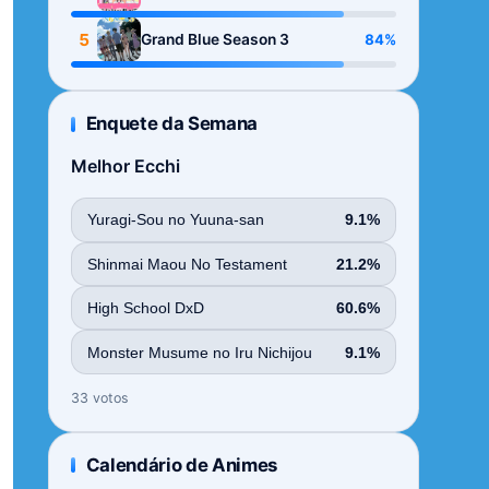
Season
5
84%
Grand Blue Season 3
Enquete da Semana
Melhor Ecchi
Yuragi-Sou no Yuuna-san
9.1%
Shinmai Maou No Testament
21.2%
High School DxD
60.6%
Monster Musume no Iru Nichijou
9.1%
33 votos
Calendário de Animes