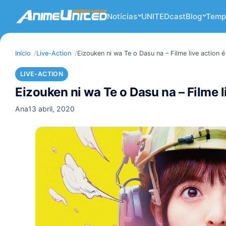
Notícias
UNITEDcast
Blog
Temp
Início
Live-Action
Eizouken ni wa Te o Dasu na – Filme live action 
LIVE-ACTION
Eizouken ni wa Te o Dasu na – Filme l
Ana
13 abril, 2020