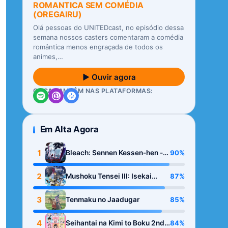
ROMANTICA SEM COMÉDIA
(OREGAIRU)
Olá pessoas do UNITEDcast, no episódio dessa
semana nossos casters comentaram a comédia
romântica menos engraçada de todos os
animes,…
▶ Ouvir agora
OUÇA TAMBÉM NAS PLATAFORMAS:
Em Alta Agora
1
90%
Bleach: Sennen Kessen-hen -
Kashin-tan
2
87%
Mushoku Tensei III: Isekai
Ittara Honki Dasu
3
85%
Tenmaku no Jaadugar
4
84%
Seihantai na Kimi to Boku 2nd