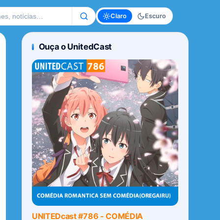
te
Claro
Escuro
Ouça o UnitedCast
UNITEDcast #786 - COMÉDIA