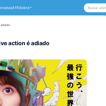
Buscar no si
oradas
AYA
Sobre
é adiado
ive action é adiado