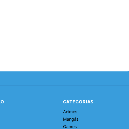
ÃO
CATEGORIAS
Animes
Mangás
Games