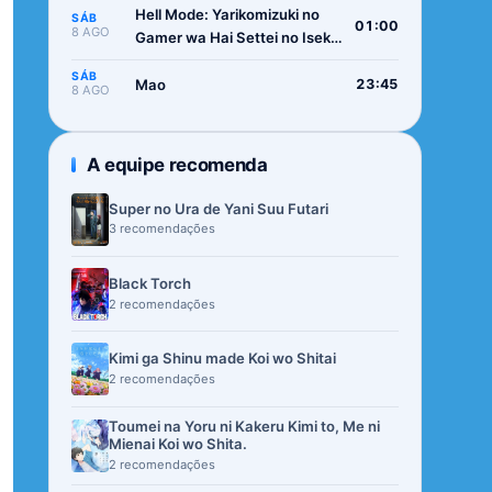
Hell Mode: Yarikomizuki no
SÁB
01:00
8 AGO
Gamer wa Hai Settei no Isekai
de Musou suru 2nd Season
SÁB
Mao
23:45
8 AGO
A equipe recomenda
Super no Ura de Yani Suu Futari
3 recomendações
Black Torch
2 recomendações
Kimi ga Shinu made Koi wo Shitai
2 recomendações
Toumei na Yoru ni Kakeru Kimi to, Me ni
Mienai Koi wo Shita.
2 recomendações