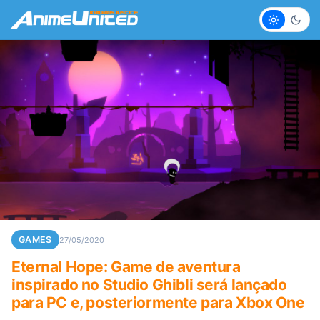
Claro
Escur
GAMES
27/05/2020
Eternal Hope: Game de aventura
inspirado no Studio Ghibli será lançado
para PC e, posteriormente para Xbox One