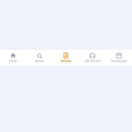
Home
Busca
Notícias
UNITEDcast
Temporadas
Notícias, reviews, guias e podcasts sobre o universo dos
animes!
Feito por fãs, para fãs.