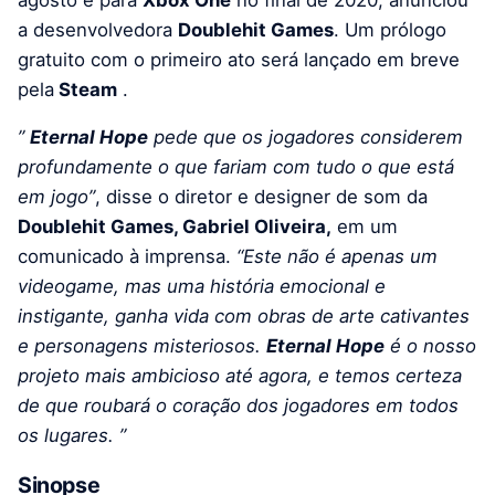
agosto e para
Xbox One
no final de 2020, anunciou
a desenvolvedora
Doublehit Games
. Um prólogo
gratuito com o primeiro ato será lançado em breve
pela
Steam
.
”
Eternal Hope
pede que os jogadores considerem
profundamente o que fariam com tudo o que está
em jogo”
, disse o diretor e designer de som da
Doublehit Games, Gabriel Oliveira,
em um
comunicado à imprensa.
“Este não é apenas um
videogame, mas uma história emocional e
instigante, ganha vida com obras de arte cativantes
e personagens misteriosos.
Eternal Hope
é o nosso
projeto mais ambicioso até agora, e temos certeza
de que roubará o coração dos jogadores em todos
os lugares. ”
Sinopse