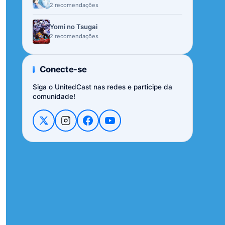
2 recomendações
Yomi no Tsugai
2 recomendações
Conecte-se
Siga o UnitedCast nas redes e participe da
comunidade!