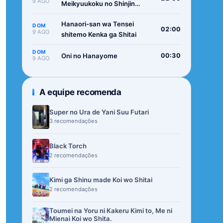
9 AGO
Meikyuukoku no Shinjin
Tansakusha
Hanaori-san wa Tensei
DOM
02:00
9 AGO
shitemo Kenka ga Shitai
DOM
Oni no Hanayome
00:30
9 AGO
A equipe recomenda
Super no Ura de Yani Suu Futari
3 recomendações
Black Torch
2 recomendações
Kimi ga Shinu made Koi wo Shitai
2 recomendações
Toumei na Yoru ni Kakeru Kimi to, Me ni
Mienai Koi wo Shita.