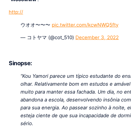
http://
ウオオ〜〜〜
pic.twitter.com/kcwNWQ5fty
— コトヤマ (@cot_510)
December 3, 2022
Sinopse:
“Kou Yamori parece um típico estudante do en
olhar.
Relativamente bom em estudos e amável 
muito para manter essa fachada. Um dia, no enta
abandona a escola, desenvolvendo insônia como
para sua energia. Ao passear sozinho à noite,
esteja ciente de que sua incapacidade de dorm
sério.