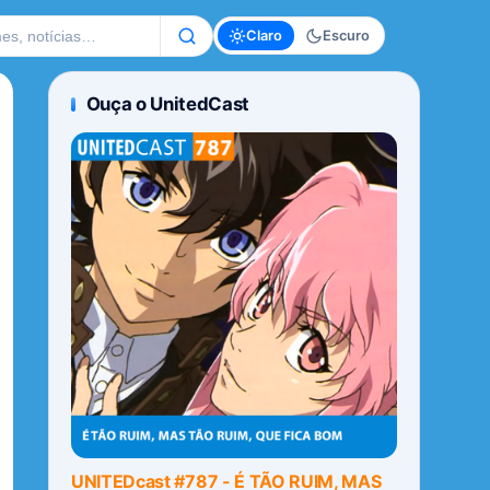
te
Claro
Escuro
Ouça o UnitedCast
UNITEDcast #787 - É TÃO RUIM, MAS