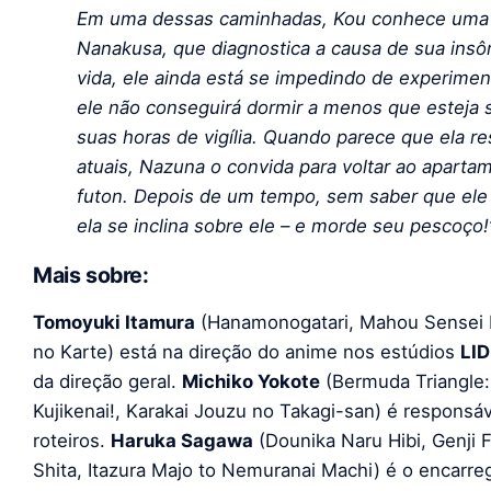
Em uma dessas caminhadas, Kou conhece uma 
Nanakusa, que diagnostica a causa de sua insô
vida, ele ainda está se impedindo de experiment
ele não conseguirá dormir a menos que esteja 
suas horas de vigília. Quando parece que ela 
atuais, Nazuna o convida para voltar ao aparta
futon. Depois de um tempo, sem saber que ele 
ela se inclina sobre ele – e morde seu pescoço!
Mais sobre:
Tomoyuki Itamura
(Hanamonogatari, Mahou Sensei Ne
no Karte) está na direção do anime nos estúdios
LI
da direção geral.
Michiko Yokote
(Bermuda Triangle:
Kujikenai!, Karakai Jouzu no Takagi-san) é responsáv
roteiros.
Haruka Sagawa
(Dounika Naru Hibi, Genji 
Shita, Itazura Majo to Nemuranai Machi) é o encar