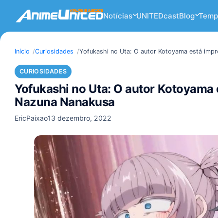
Notícias
UNITEDcast
Blog
Temp
Início
Curiosidades
Yofukashi no Uta: O autor Kotoyama está imp
CURIOSIDADES
Yofukashi no Uta: O autor Kotoyama 
Nazuna Nanakusa
EricPaixao
13 dezembro, 2022