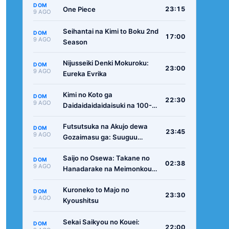
DOM
One Piece
23:15
9 AGO
Seihantai na Kimi to Boku 2nd
DOM
17:00
9 AGO
Season
Nijusseiki Denki Mokuroku:
DOM
23:00
9 AGO
Eureka Evrika
Kimi no Koto ga
DOM
22:30
9 AGO
Daidaidaidaidaisuki na 100-
nin no Kanojo 3rd Season
Futsutsuka na Akujo dewa
DOM
23:45
9 AGO
Gozaimasu ga: Suuguu
Chouso Torikae Den
Saijo no Osewa: Takane no
DOM
02:38
9 AGO
Hanadarake na Meimonkou
de, Gakuin Ichi no Ojousama
Kuroneko to Majo no
(Seikatsu Nouryoku Kaimu)
DOM
23:30
9 AGO
Kyoushitsu
wo Kagenagara Osewa suru
Koto ni Narimashita
Sekai Saikyou no Kouei:
DOM
22:00