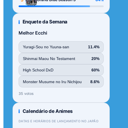
Enquete da Semana
Melhor Ecchi
Yuragi-Sou no Yuuna-san
11.4%
Shinmai Maou No Testament
20%
High School DxD
60%
Monster Musume no Iru Nichijou
8.6%
35 votos
Calendário de Animes
DATAS E HORÁRIOS DE LANÇAMENTO NO JAPÃO