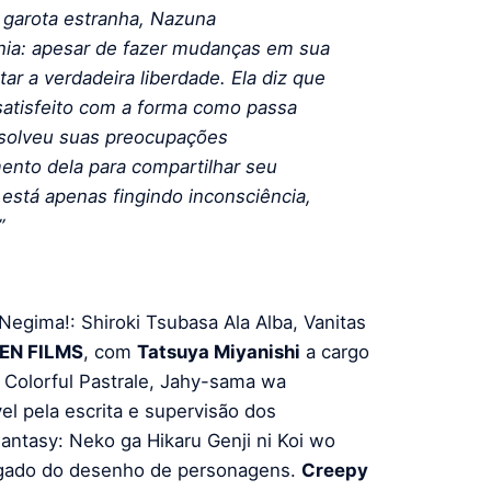
garota estranha, Nazuna
nia: apesar de fazer mudanças em sua
ar a verdadeira liberdade. Ela diz que
satisfeito com a forma como passa
resolveu suas preocupações
mento dela para compartilhar seu
está apenas fingindo inconsciência,
”
gima!: Shiroki Tsubasa Ala Alba, Vanitas
DEN FILMS
, com
Tatsuya Miyanishi
a cargo
 Colorful Pastrale, Jahy-sama wa
el pela escrita e supervisão dos
Fantasy: Neko ga Hikaru Genji ni Koi wo
regado do desenho de personagens.
Creepy