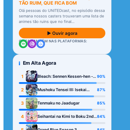
TÃO RUIM, QUE FICA BOM
Olá pessoas do UNITEDcast, no episódio dessa
semana nossos casters trouxeram uma lista de
animes tão ruins que no final…
▶ Ouvir agora
OUÇA TAMBÉM NAS PLATAFORMAS:
Em Alta Agora
1
90%
Bleach: Sennen Kessen-hen -
Kashin-tan
2
87%
Mushoku Tensei III: Isekai
Ittara Honki Dasu
3
85%
Tenmaku no Jaadugar
4
84%
Seihantai na Kimi to Boku 2nd
Season
5
84%
Grand Blue Season 3