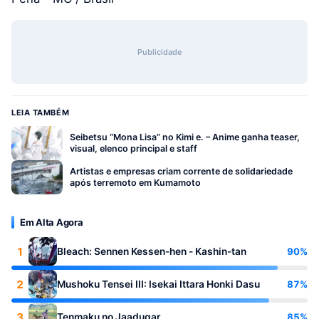
Publicidade
LEIA TAMBÉM
Seibetsu “Mona Lisa” no Kimi e. – Anime ganha teaser,
visual, elenco principal e staff
Artistas e empresas criam corrente de solidariedade
após terremoto em Kumamoto
Em Alta Agora
1
90%
Bleach: Sennen Kessen-hen - Kashin-tan
2
87%
Mushoku Tensei III: Isekai Ittara Honki Dasu
3
85%
Tenmaku no Jaadugar