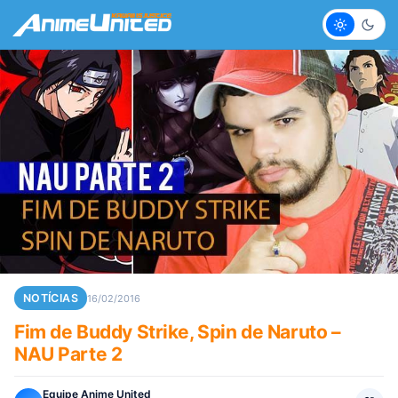
Claro
Escur
NOTÍCIAS
16/02/2016
Fim de Buddy Strike, Spin de Naruto –
NAU Parte 2
Equipe Anime United