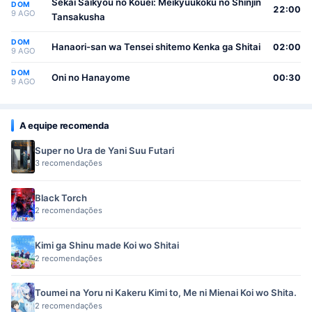
Sekai Saikyou no Kouei: Meikyuukoku no Shinjin
DOM
22:00
9 AGO
Tansakusha
DOM
Hanaori-san wa Tensei shitemo Kenka ga Shitai
02:00
9 AGO
DOM
Oni no Hanayome
00:30
9 AGO
A equipe recomenda
Super no Ura de Yani Suu Futari
3 recomendações
Black Torch
2 recomendações
Kimi ga Shinu made Koi wo Shitai
2 recomendações
Toumei na Yoru ni Kakeru Kimi to, Me ni Mienai Koi wo Shita.
2 recomendações