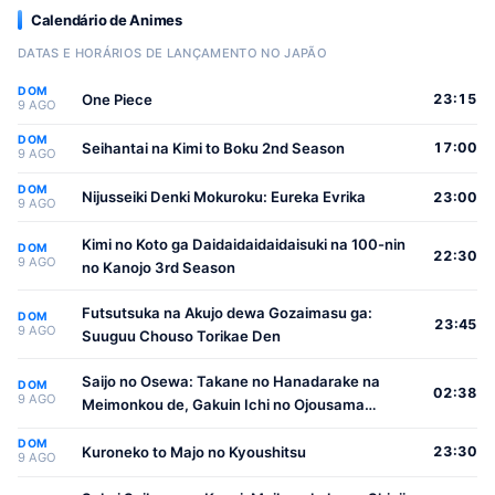
Calendário de Animes
DATAS E HORÁRIOS DE LANÇAMENTO NO JAPÃO
DOM
One Piece
23:15
9 AGO
DOM
Seihantai na Kimi to Boku 2nd Season
17:00
9 AGO
DOM
Nijusseiki Denki Mokuroku: Eureka Evrika
23:00
9 AGO
Kimi no Koto ga Daidaidaidaidaisuki na 100-nin
DOM
22:30
9 AGO
no Kanojo 3rd Season
Futsutsuka na Akujo dewa Gozaimasu ga:
DOM
23:45
9 AGO
Suuguu Chouso Torikae Den
Saijo no Osewa: Takane no Hanadarake na
DOM
02:38
9 AGO
Meimonkou de, Gakuin Ichi no Ojousama
(Seikatsu Nouryoku Kaimu) wo Kagenagara
DOM
Osewa suru Koto ni Narimashita
Kuroneko to Majo no Kyoushitsu
23:30
9 AGO