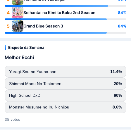
4
84%
Seihantai na Kimi to Boku 2nd Season
5
84%
Grand Blue Season 3
Enquete da Semana
Melhor Ecchi
Yuragi-Sou no Yuuna-san
11.4%
Shinmai Maou No Testament
20%
High School DxD
60%
Monster Musume no Iru Nichijou
8.6%
35 votos