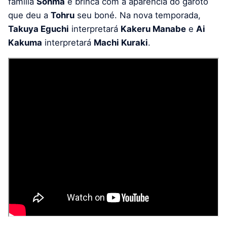
família
Sohma
e brinca com a aparência do garoto
que deu a
Tohru
seu boné. Na nova temporada,
Takuya Eguchi
interpretará
Kakeru Manabe
e
Ai
Kakuma
interpretará
Machi Kuraki
.