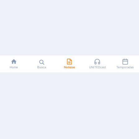
Home
Busca
Notícias
UNITEDcast
Temporadas
Notícias, reviews, guias e podcasts sobre o universo dos
animes!
Feito por fãs, para fãs.