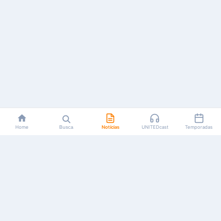
Home
Busca
Notícias
UNITEDcast
Temporadas
Notícias, reviews, guias e podcasts sobre o universo dos