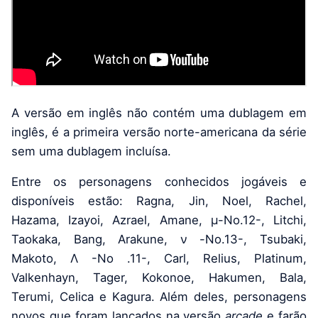
A versão em inglês não contém uma dublagem em
inglês, é a primeira versão norte-americana da série
sem uma dublagem incluísa.
Entre os personagens conhecidos jogáveis ​​e
disponíveis estão: Ragna, Jin, Noel, Rachel,
Hazama, Izayoi, Azrael, Amane, μ-No.12-, Litchi,
Taokaka, Bang, Arakune, ν -No.13-, Tsubaki,
Makoto, Λ -No .11-, Carl, Relius, Platinum,
Valkenhayn, Tager, Kokonoe, Hakumen, Bala,
Terumi, Celica e Kagura. Além deles, personagens
novos que foram lançados na versão
arcade
e farão