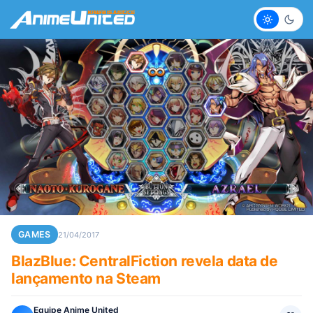
Claro
Escur
GAMES
21/04/2017
BlazBlue: CentralFiction revela data de
lançamento na Steam
Equipe Anime United