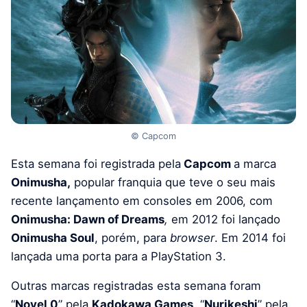
© Capcom
Esta semana foi registrada pela
Capcom
a marca
Onimusha,
popular franquia que teve o seu mais
recente lançamento em consoles em 2006, com
Onimusha: Dawn of Dreams
,
em 2012 foi lançado
Onimusha Soul
, porém, para
browser
.
Em 2014 foi
lançada uma porta para a PlayStation 3.
Outras marcas registradas esta semana foram
“
Novel 0
” pela
Kadokawa Games
, “
Nurikeshi
” pela