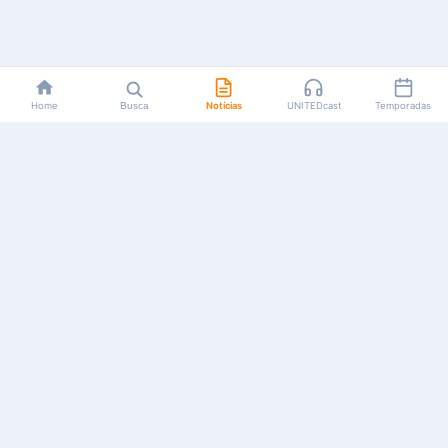
Home
Busca
Notícias
UNITEDcast
Temporadas
Notícias, reviews, guias e podcasts sobre o universo dos
animes!
Feito por fãs, para fãs.
NAVEGAÇÃO
CATEGORIAS
MAIS