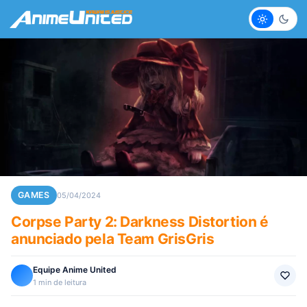
Claro
Escur
GAMES
05/04/2024
Corpse Party 2: Darkness Distortion é
anunciado pela Team GrisGris
Equipe Anime United
1 min de leitura