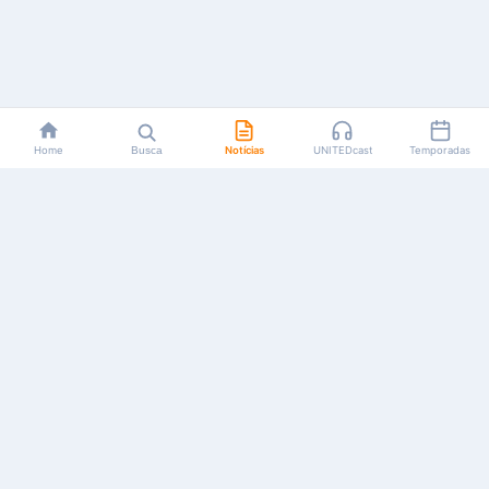
Home
Busca
Notícias
UNITEDcast
Temporadas
Notícias, reviews, guias e podcasts sobre o universo dos
animes!
Feito por fãs, para fãs.