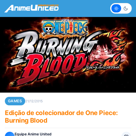
Claro
Escur
GAMES
21/12/2015
Edição de colecionador de One Piece:
Burning Blood
Equipe Anime United