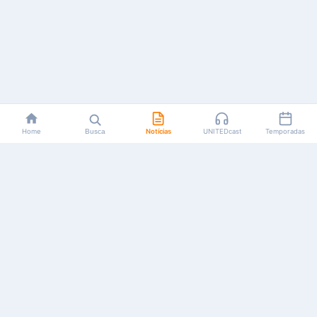
Home
Busca
Notícias
UNITEDcast
Temporadas
Notícias, reviews, guias e podcasts sobre o universo dos
animes!
Feito por fãs, para fãs.