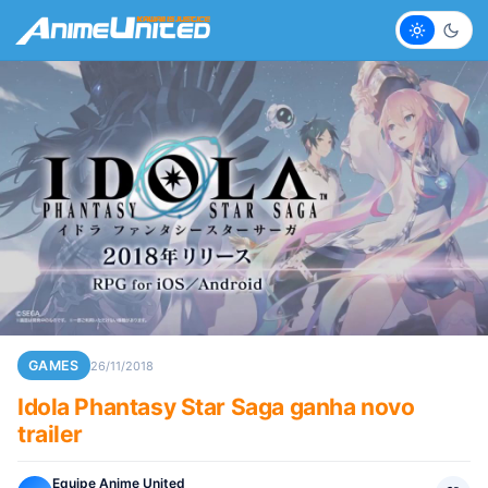
Claro
Escur
GAMES
26/11/2018
Idola Phantasy Star Saga ganha novo
trailer
Equipe Anime United