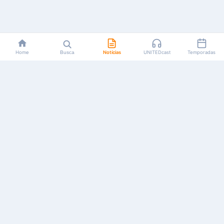
Home
Busca
Notícias
UNITEDcast
Temporadas
Notícias, reviews, guias e podcasts sobre o universo dos
animes!
Feito por fãs, para fãs.
NAVEGAÇÃO
CATEGORIAS
MAIS