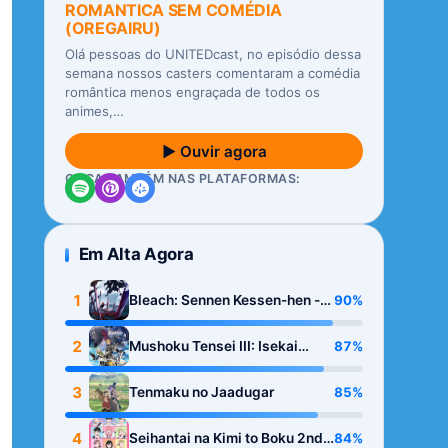
ROMANTICA SEM COMÉDIA
(OREGAIRU)
Olá pessoas do UNITEDcast, no episódio dessa
semana nossos casters comentaram a comédia
romântica menos engraçada de todos os
animes,…
▶ Ouvir agora
OUÇA TAMBÉM NAS PLATAFORMAS:
Em Alta Agora
1
90%
Bleach: Sennen Kessen-hen -
Kashin-tan
2
87%
Mushoku Tensei III: Isekai
Ittara Honki Dasu
3
85%
Tenmaku no Jaadugar
4
84%
Seihantai na Kimi to Boku 2nd