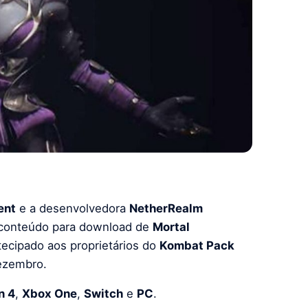
ent
e a desenvolvedora
NetherRealm
e conteúdo para download de
Mortal
ecipado aos proprietários do
Kombat Pack
ezembro.
n 4
,
Xbox One
,
Switch
e
PC
.