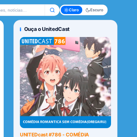
te
Claro
Escuro
Ouça o UnitedCast
UNITEDcast #786 - COMÉDIA