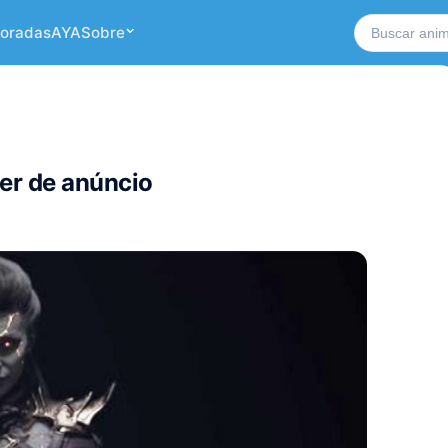
Buscar no si
oradas
AYA
Sobre
ler de anúncio