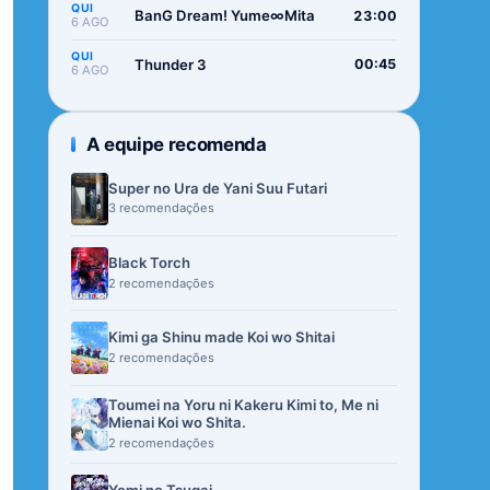
QUI
BanG Dream! Yume∞Mita
23:00
6 AGO
QUI
Thunder 3
00:45
6 AGO
A equipe recomenda
Super no Ura de Yani Suu Futari
3 recomendações
Black Torch
2 recomendações
Kimi ga Shinu made Koi wo Shitai
2 recomendações
Toumei na Yoru ni Kakeru Kimi to, Me ni
Mienai Koi wo Shita.
2 recomendações