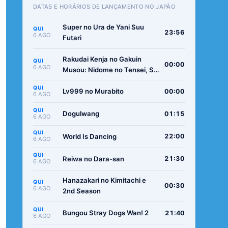
DATAS E HORÁRIOS DE LANÇAMENTO NO JAPÃO
Super no Ura de Yani Suu
QUI
23:56
6 AGO
Futari
Rakudai Kenja no Gakuin
QUI
00:00
6 AGO
Musou: Nidome no Tensei, S-
Rank Cheat Majutsushi
QUI
Boukenroku
Lv999 no Murabito
00:00
6 AGO
QUI
Dogulwang
01:15
6 AGO
QUI
World Is Dancing
22:00
6 AGO
QUI
Reiwa no Dara-san
21:30
6 AGO
Hanazakari no Kimitachi e
QUI
00:30
6 AGO
2nd Season
QUI
Bungou Stray Dogs Wan! 2
21:40
6 AGO