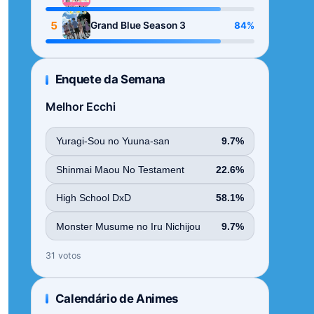
Season
5
84%
Grand Blue Season 3
Enquete da Semana
Melhor Ecchi
Yuragi-Sou no Yuuna-san
9.7%
Shinmai Maou No Testament
22.6%
High School DxD
58.1%
Monster Musume no Iru Nichijou
9.7%
31 votos
Calendário de Animes