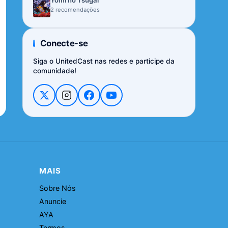
Yomi no Tsugai
2 recomendações
Conecte-se
Siga o UnitedCast nas redes e participe da
comunidade!
MAIS
Sobre Nós
Anuncie
AYA
Termos