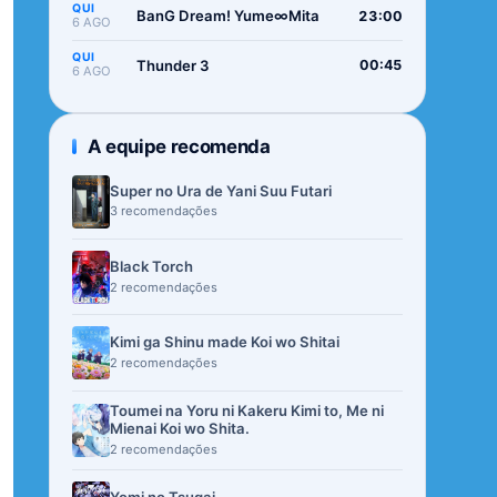
QUI
BanG Dream! Yume∞Mita
23:00
6 AGO
QUI
Thunder 3
00:45
6 AGO
A equipe recomenda
Super no Ura de Yani Suu Futari
3 recomendações
Black Torch
2 recomendações
Kimi ga Shinu made Koi wo Shitai
2 recomendações
Toumei na Yoru ni Kakeru Kimi to, Me ni
Mienai Koi wo Shita.
2 recomendações