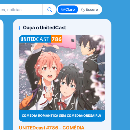
te
Claro
Escuro
Ouça o UnitedCast
UNITEDcast #786 - COMÉDIA