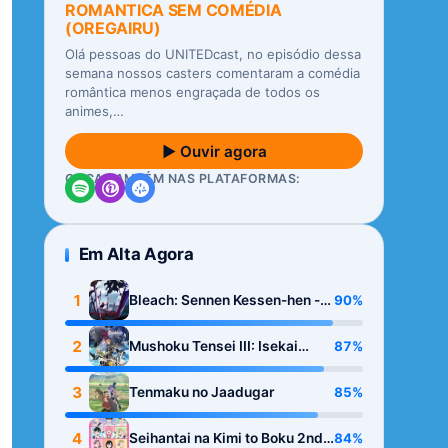
ROMANTICA SEM COMÉDIA
(OREGAIRU)
Olá pessoas do UNITEDcast, no episódio dessa
semana nossos casters comentaram a comédia
romântica menos engraçada de todos os
animes,…
▶ Ouvir agora
OUÇA TAMBÉM NAS PLATAFORMAS:
Em Alta Agora
1
90%
Bleach: Sennen Kessen-hen -
Kashin-tan
2
87%
Mushoku Tensei III: Isekai
Ittara Honki Dasu
3
85%
Tenmaku no Jaadugar
4
84%
Seihantai na Kimi to Boku 2nd