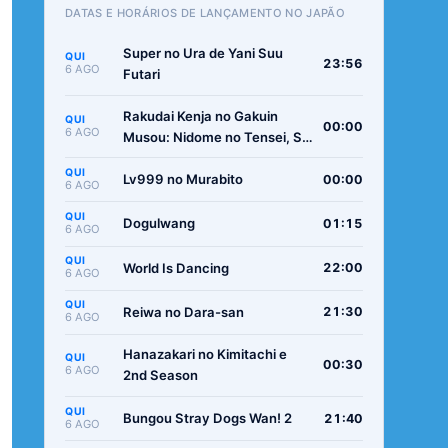
DATAS E HORÁRIOS DE LANÇAMENTO NO JAPÃO
Super no Ura de Yani Suu
QUI
23:56
6 AGO
Futari
Rakudai Kenja no Gakuin
QUI
00:00
6 AGO
Musou: Nidome no Tensei, S-
Rank Cheat Majutsushi
QUI
Boukenroku
Lv999 no Murabito
00:00
6 AGO
QUI
Dogulwang
01:15
6 AGO
QUI
World Is Dancing
22:00
6 AGO
QUI
Reiwa no Dara-san
21:30
6 AGO
Hanazakari no Kimitachi e
QUI
00:30
6 AGO
2nd Season
QUI
Bungou Stray Dogs Wan! 2
21:40
6 AGO