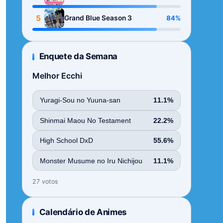
Season
5
84%
Grand Blue Season 3
Enquete da Semana
Melhor Ecchi
Yuragi-Sou no Yuuna-san
11.1%
Shinmai Maou No Testament
22.2%
High School DxD
55.6%
Monster Musume no Iru Nichijou
11.1%
27 votos
Calendário de Animes