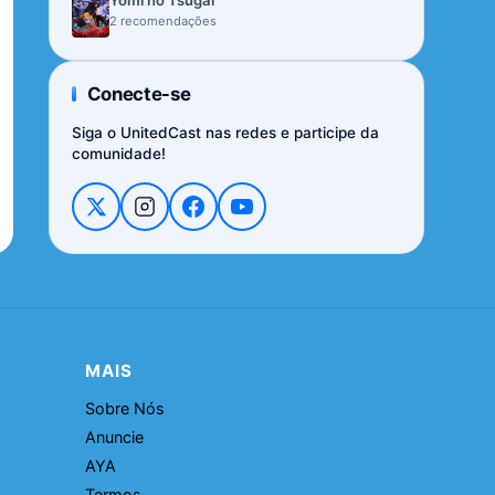
Yomi no Tsugai
2 recomendações
Conecte-se
Siga o UnitedCast nas redes e participe da
comunidade!
MAIS
Sobre Nós
Anuncie
AYA
Termos