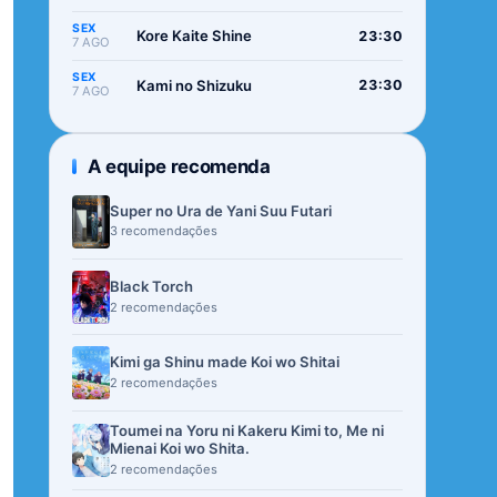
SEX
Kore Kaite Shine
23:30
7 AGO
SEX
Kami no Shizuku
23:30
7 AGO
A equipe recomenda
Super no Ura de Yani Suu Futari
3 recomendações
Black Torch
2 recomendações
Kimi ga Shinu made Koi wo Shitai
2 recomendações
Toumei na Yoru ni Kakeru Kimi to, Me ni
Mienai Koi wo Shita.
2 recomendações