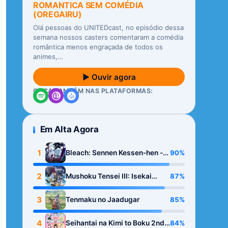
ROMANTICA SEM COMÉDIA
(OREGAIRU)
Olá pessoas do UNITEDcast, no episódio dessa
semana nossos casters comentaram a comédia
romântica menos engraçada de todos os
animes,…
▶ Ouvir agora
OUÇA TAMBÉM NAS PLATAFORMAS:
Em Alta Agora
1
90%
Bleach: Sennen Kessen-hen -
Kashin-tan
2
87%
Mushoku Tensei III: Isekai
Ittara Honki Dasu
3
85%
Tenmaku no Jaadugar
4
84%
Seihantai na Kimi to Boku 2nd