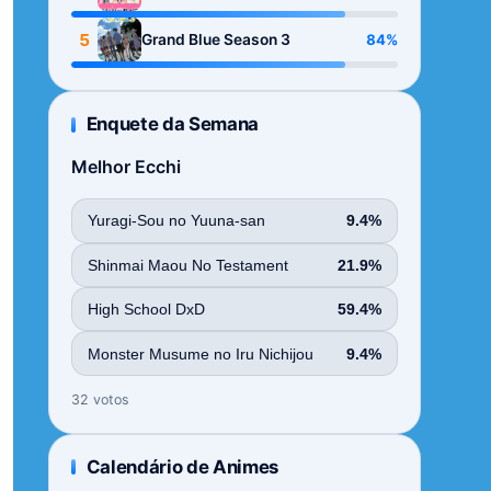
Season
5
84%
Grand Blue Season 3
Enquete da Semana
Melhor Ecchi
Yuragi-Sou no Yuuna-san
9.4%
Shinmai Maou No Testament
21.9%
High School DxD
59.4%
Monster Musume no Iru Nichijou
9.4%
32 votos
Calendário de Animes