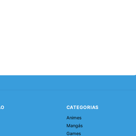
ÃO
CATEGORIAS
Animes
Mangás
Games