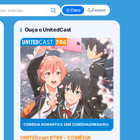
te
Claro
Escuro
Ouça o UnitedCast
UNITEDcast #786 - COMÉDIA