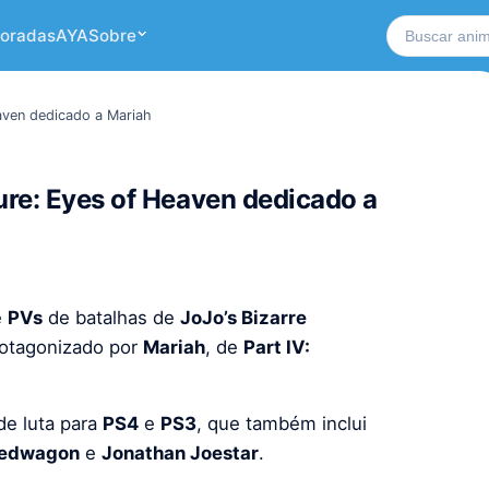
Buscar no si
oradas
AYA
Sobre
aven dedicado a Mariah
ure: Eyes of Heaven dedicado a
e
PVs
de batalhas de
JoJo’s Bizarre
protagonizado por
Mariah
, de
Part IV:
e luta para
PS4
e
PS3
, que também inclui
eedwagon
e
Jonathan Joestar
.