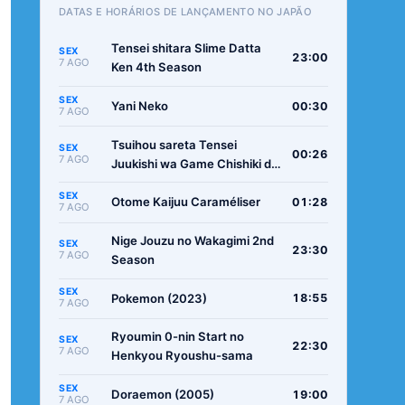
DATAS E HORÁRIOS DE LANÇAMENTO NO JAPÃO
Tensei shitara Slime Datta
SEX
23:00
7 AGO
Ken 4th Season
SEX
Yani Neko
00:30
7 AGO
Tsuihou sareta Tensei
SEX
00:26
7 AGO
Juukishi wa Game Chishiki de
Musou suru
SEX
Otome Kaijuu Caraméliser
01:28
7 AGO
Nige Jouzu no Wakagimi 2nd
SEX
23:30
7 AGO
Season
SEX
Pokemon (2023)
18:55
7 AGO
Ryoumin 0-nin Start no
SEX
22:30
7 AGO
Henkyou Ryoushu-sama
SEX
Doraemon (2005)
19:00
7 AGO