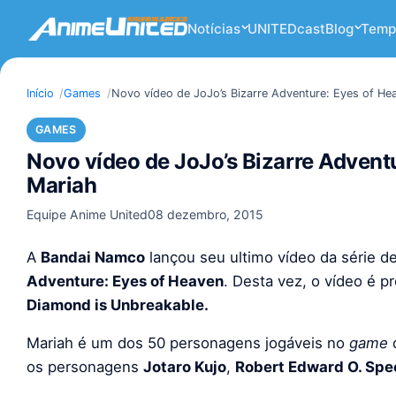
Notícias
UNITEDcast
Blog
Temp
Início
Games
Novo vídeo de JoJo’s Bizarre Adventure: Eyes of He
GAMES
Novo vídeo de JoJo’s Bizarre Advent
Mariah
Equipe Anime United
08 dezembro, 2015
A
Bandai Namco
lançou seu ultimo vídeo da série d
Adventure: Eyes of Heaven
. Desta vez, o vídeo é 
Diamond is Unbreakable.
Mariah é um dos 50 personagens jogáveis no
game
d
os personagens
Jotaro Kujo
,
Robert Edward O. Sp