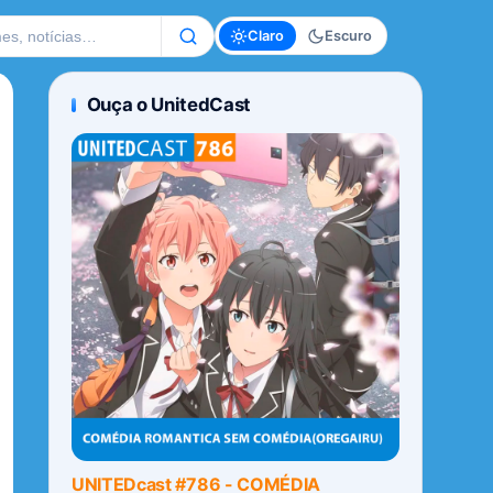
te
Claro
Escuro
Ouça o UnitedCast
UNITEDcast #786 - COMÉDIA