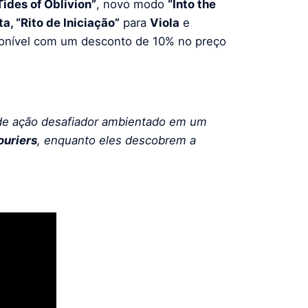
Tides of Oblivion”
, novo modo
“Into the
ta, “Rito de Iniciação”
para
Viola
e
sponível com um desconto de 10% no preço
e ação desafiador ambientado em um
ouriers
, enquanto eles descobrem a