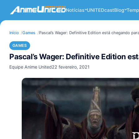
Notícias
UNITEDcast
Blog
Temp
Início
Games
Pascal’s Wager: Definitive Edition está chegando par
GAMES
Pascal’s Wager: Definitive Edition e
Equipe Anime United
22 fevereiro, 2021