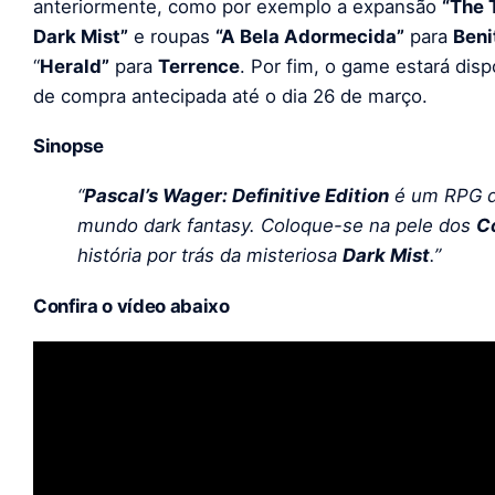
anteriormente, como por exemplo a expansão
“The 
Dark Mist”
e roupas
“A Bela Adormecida”
para
Beni
“
Herald”
para
Terrence
. Por fim, o game estará di
de compra antecipada até o dia 26 de março.
Sinopse
“
Pascal’s Wager: Definitive Edition
é um RPG d
mundo dark fantasy. Coloque-se na pele dos
C
história por trás da misteriosa
Dark Mist
.”
Confira o vídeo abaixo