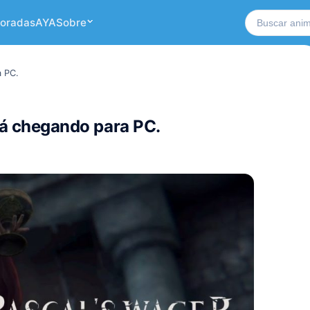
Buscar no si
oradas
AYA
Sobre
a PC.
stá chegando para PC.