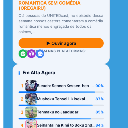
ROMANTICA SEM COMÉDIA
(OREGAIRU)
Olá pessoas do UNITEDcast, no episódio dessa
semana nossos casters comentaram a comédia
romântica menos engraçada de todos os
animes,…
▶ Ouvir agora
OUÇA TAMBÉM NAS PLATAFORMAS:
Em Alta Agora
1
90%
Bleach: Sennen Kessen-hen -
Kashin-tan
2
87%
Mushoku Tensei III: Isekai
Ittara Honki Dasu
3
85%
Tenmaku no Jaadugar
4
84%
Seihantai na Kimi to Boku 2nd