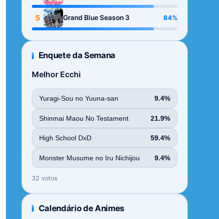
Season
5
84%
Grand Blue Season 3
Enquete da Semana
Melhor Ecchi
Yuragi-Sou no Yuuna-san
9.4%
Shinmai Maou No Testament
21.9%
High School DxD
59.4%
Monster Musume no Iru Nichijou
9.4%
32 votos
Calendário de Animes