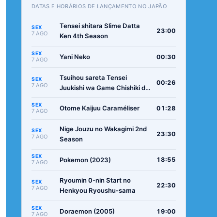
DATAS E HORÁRIOS DE LANÇAMENTO NO JAPÃO
Tensei shitara Slime Datta
SEX
23:00
7 AGO
Ken 4th Season
SEX
Yani Neko
00:30
7 AGO
Tsuihou sareta Tensei
SEX
00:26
7 AGO
Juukishi wa Game Chishiki de
Musou suru
SEX
Otome Kaijuu Caraméliser
01:28
7 AGO
Nige Jouzu no Wakagimi 2nd
SEX
23:30
7 AGO
Season
SEX
Pokemon (2023)
18:55
7 AGO
Ryoumin 0-nin Start no
SEX
22:30
7 AGO
Henkyou Ryoushu-sama
SEX
Doraemon (2005)
19:00
7 AGO