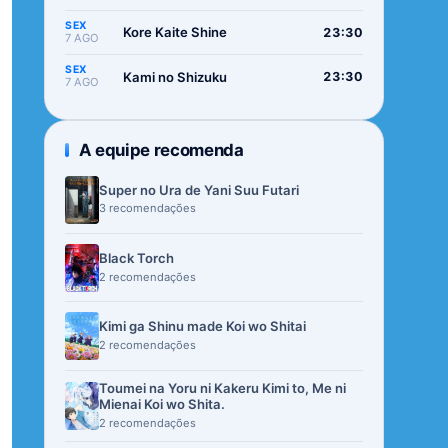
SEX
Kore Kaite Shine
23:30
7 AGO
SEX
Kami no Shizuku
23:30
7 AGO
A equipe recomenda
Super no Ura de Yani Suu Futari
3 recomendações
Black Torch
2 recomendações
Kimi ga Shinu made Koi wo Shitai
2 recomendações
Toumei na Yoru ni Kakeru Kimi to, Me ni
Mienai Koi wo Shita.
2 recomendações