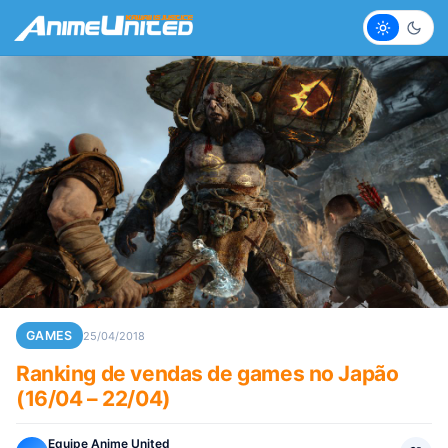
Claro
Escur
GAMES
25/04/2018
Ranking de vendas de games no Japão
(16/04 – 22/04)
Equipe Anime United