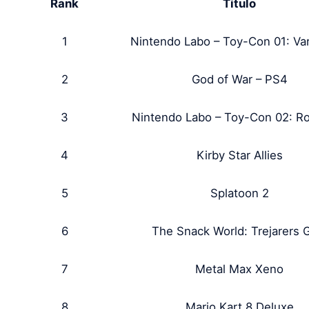
Rank
Título
1
Nintendo Labo – Toy-Con 01: Var
2
God of War – PS4
3
Nintendo Labo – Toy-Con 02: Ro
4
Kirby Star Allies
5
Splatoon 2
6
The Snack World: Trejarers 
7
Metal Max Xeno
8
Mario Kart 8 Deluxe