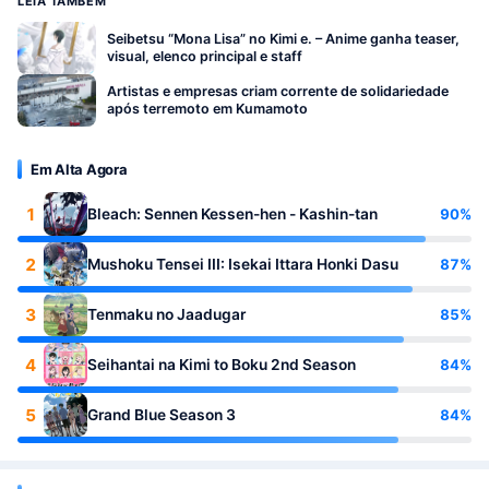
LEIA TAMBÉM
Seibetsu “Mona Lisa” no Kimi e. – Anime ganha teaser,
visual, elenco principal e staff
Artistas e empresas criam corrente de solidariedade
após terremoto em Kumamoto
Em Alta Agora
1
90%
Bleach: Sennen Kessen-hen - Kashin-tan
2
87%
Mushoku Tensei III: Isekai Ittara Honki Dasu
3
85%
Tenmaku no Jaadugar
4
84%
Seihantai na Kimi to Boku 2nd Season
5
84%
Grand Blue Season 3