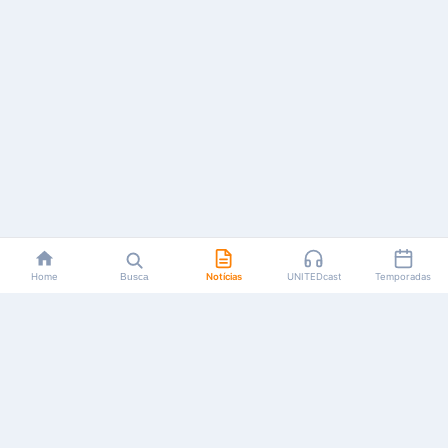
Home
Busca
Notícias
UNITEDcast
Temporadas
Notícias, reviews, guias e podcasts sobre o universo dos