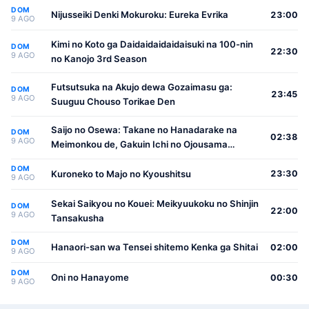
DOM
Nijusseiki Denki Mokuroku: Eureka Evrika
23:00
9 AGO
Kimi no Koto ga Daidaidaidaidaisuki na 100-nin
DOM
22:30
9 AGO
no Kanojo 3rd Season
Futsutsuka na Akujo dewa Gozaimasu ga:
DOM
23:45
9 AGO
Suuguu Chouso Torikae Den
Saijo no Osewa: Takane no Hanadarake na
DOM
02:38
9 AGO
Meimonkou de, Gakuin Ichi no Ojousama
(Seikatsu Nouryoku Kaimu) wo Kagenagara
DOM
Osewa suru Koto ni Narimashita
Kuroneko to Majo no Kyoushitsu
23:30
9 AGO
Sekai Saikyou no Kouei: Meikyuukoku no Shinjin
DOM
22:00
9 AGO
Tansakusha
DOM
Hanaori-san wa Tensei shitemo Kenka ga Shitai
02:00
9 AGO
DOM
Oni no Hanayome
00:30
9 AGO