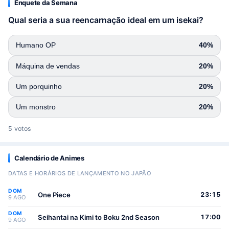
Enquete da Semana
Qual seria a sua reencarnação ideal em um isekai?
Humano OP
40%
Máquina de vendas
20%
Um porquinho
20%
Um monstro
20%
5 votos
Calendário de Animes
DATAS E HORÁRIOS DE LANÇAMENTO NO JAPÃO
DOM
One Piece
23:15
9 AGO
DOM
Seihantai na Kimi to Boku 2nd Season
17:00
9 AGO