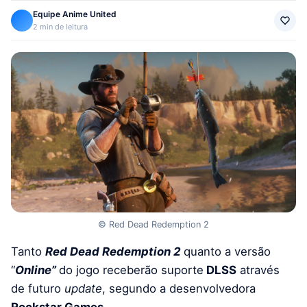
Equipe Anime United
2 min de leitura
© Red Dead Redemption 2
Tanto
Red Dead Redemption 2
quanto a versão
“
Online”
do jogo
receberão suporte
DLSS
através
de futuro
update
, segundo a desenvolvedora