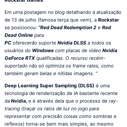
Rockstar Games
.
Em uma
postagem no
blog
detalhando a atualização
de 13 de julho (famosa terça que vem), a
Rockstar
se posicionou:
“
Red Dead Redemption 2
e
Red
Dead Online
para
PC
oferecerão
suporte
Nvidia
DLSS
a todos os
usuários do
Windows
com placas de vídeo
Nvidia
GeForce RTX
qualificadas.
O recurso recém-
suportado não só optimiza os frame rates, como
também geram belas e nítidas imagens. ”
Deep Learning Super Sampling (DLSS)
é uma
tecnologia de renderização de
IA
bastante recente
da
Nvidia,
e é através dela
que o processo de
ray-
tracing (traçar os raios de luz no jogo para
representar com precisão coisas como sombras e
reflexos)
torna-se bem mais simples, ao mesmo