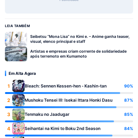
LEIA TAMBÉM
Seibetsu “Mona Lisa” no Kimi e. – Anime ganha teaser,
visual, elenco principal e staff
Artistas e empresas criam corrente de solidariedade
após terremoto em Kumamoto
Em Alta Agora
1
90%
Bleach: Sennen Kessen-hen - Kashin-tan
2
87%
Mushoku Tensei III: Isekai Ittara Honki Dasu
3
85%
Tenmaku no Jaadugar
4
84%
Seihantai na Kimi to Boku 2nd Season