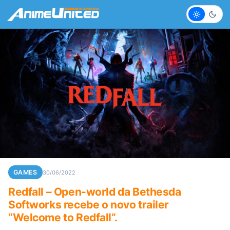
Claro
Escur
GAMES
30/06/2022
Redfall – Open-world da Bethesda
Softworks recebe o novo trailer
“Welcome to Redfall”.