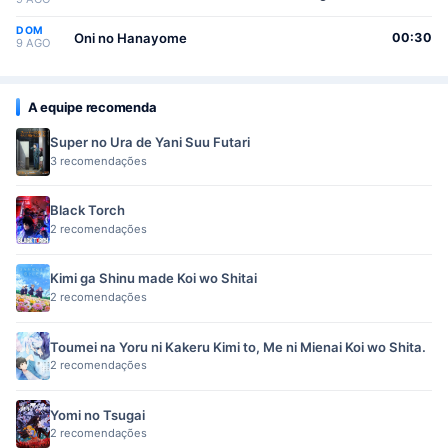
DOM
Oni no Hanayome
00:30
9 AGO
A equipe recomenda
Super no Ura de Yani Suu Futari
3 recomendações
Black Torch
2 recomendações
Kimi ga Shinu made Koi wo Shitai
2 recomendações
Toumei na Yoru ni Kakeru Kimi to, Me ni Mienai Koi wo Shita.
2 recomendações
Yomi no Tsugai
2 recomendações