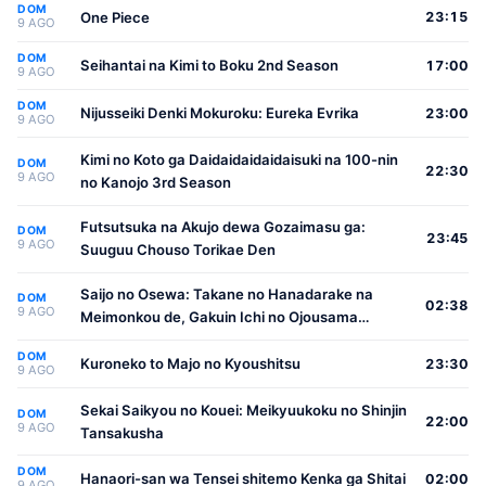
DOM
One Piece
23:15
9 AGO
DOM
Seihantai na Kimi to Boku 2nd Season
17:00
9 AGO
DOM
Nijusseiki Denki Mokuroku: Eureka Evrika
23:00
9 AGO
Kimi no Koto ga Daidaidaidaidaisuki na 100-nin
DOM
22:30
9 AGO
no Kanojo 3rd Season
Futsutsuka na Akujo dewa Gozaimasu ga:
DOM
23:45
9 AGO
Suuguu Chouso Torikae Den
Saijo no Osewa: Takane no Hanadarake na
DOM
02:38
9 AGO
Meimonkou de, Gakuin Ichi no Ojousama
(Seikatsu Nouryoku Kaimu) wo Kagenagara
DOM
Osewa suru Koto ni Narimashita
Kuroneko to Majo no Kyoushitsu
23:30
9 AGO
Sekai Saikyou no Kouei: Meikyuukoku no Shinjin
DOM
22:00
9 AGO
Tansakusha
DOM
Hanaori-san wa Tensei shitemo Kenka ga Shitai
02:00
9 AGO