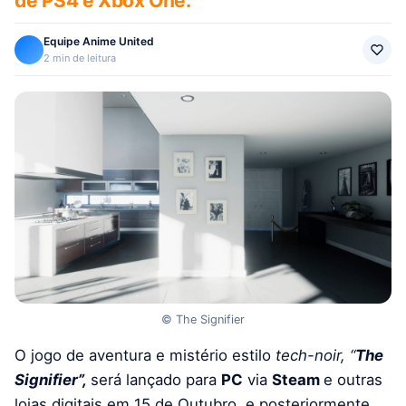
de PS4 e Xbox One.
Equipe Anime United
2 min de leitura
© The Signifier
O jogo de aventura e mistério estilo
tech-noir, “
The
Signifier”,
será lançado para
PC
via
Steam
e outras
lojas digitais em 15 de Outubro, e posteriormente