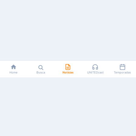
Home
Busca
Notícias
UNITEDcast
Temporadas
Notícias, reviews, guias e podcasts sobre o universo dos
animes!